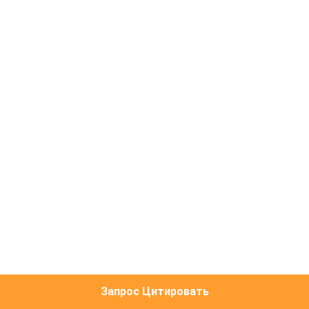
ЗАВОДУ
КОНТРОЛЬ
КАЧЕСТВА
СВЯЖИТЕСЬ
С
НАМИ
ЗАПРОСИТЕ
ЦИТАТУ
КАРТА
Запрос Цитировать
САЙТА