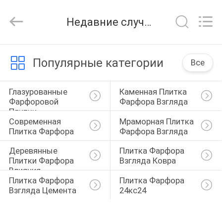
FOSHAN
BOLI
CERAMICS
Недавние случаи
CO.,LTD..
All
Rights
Reserved.
ДОМОЙ
Популярные категории
Все
ПРОДУКТЫ
Глазурованные 
Каменная Плитка 
Фарфоровой 
Фарфора Взгляда
Плитки
ВИДЕОЗАПИСИ
Современная 
Мраморная Плитка 
Плитка Фарфора
Фарфора Взгляда
О
Деревянные 
Плитка Фарфора 
Плитки Фарфора 
Взгляда Ковра
НАС
Влияния
Плитка Фарфора 
Плитка Фарфора 
Взгляда Цемента
24кс24
ЭКСКУРСИЯ
ПО