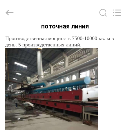
FOSHAN
BOLI
CERAMICS
CO.,LTD..
All
Rights
поточная линия
Reserved.
ДОМОЙ
Производственная мощность 7500-10000 кв. м в
день, 5 производственных линий.
ПРОДУКТЫ
ВИДЕОЗАПИСИ
О
НАС
ЭКСКУРСИЯ
ПО