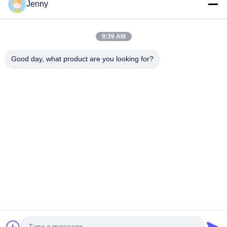
Jenny
9:39 AM
Good day, what product are you looking for?
Популярные категории
Все
Глазурованные 
Каменная Плитка 
Фарфоровой 
Фарфора Взгляда
Плитки
Современная 
Мраморная Плитка 
Плитка Фарфора
Фарфора Взгляда
Деревянные 
Плитка Фарфора 
Плитки Фарфора 
Взгляда Ковра
Влияния
Плитка Фарфора 
Плитка Фарфора 
Взгляда Цемента
24кс24