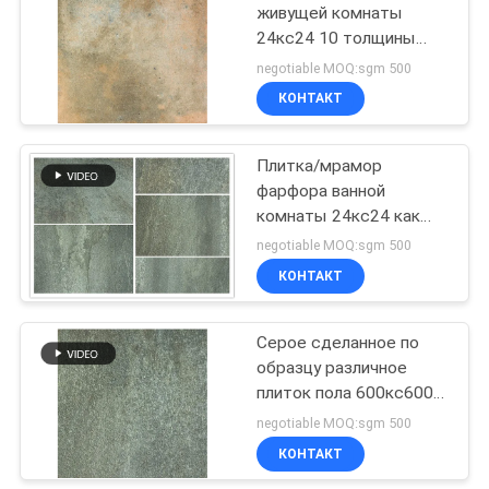
живущей комнаты
24кс24 10 толщины
43
длинной жизни Мм
negotiable MOQ:sgm 500
обслуживания
Плитка фарфора
КОНТАКТ
жизненного периода
взгляда цемента
Плитка/мрамор
фарфора ванной
комнаты 24кс24 как
картина плитки
negotiable MOQ:sgm 500
фарфора вогнутая
КОНТАКТ
30
выпуклая
плитка фарфора
Серое сделанное по
образцу различное
24кс24
плиток пола 600кс600
фарфора
negotiable MOQ:sgm 500
кислотоупорное
КОНТАКТ