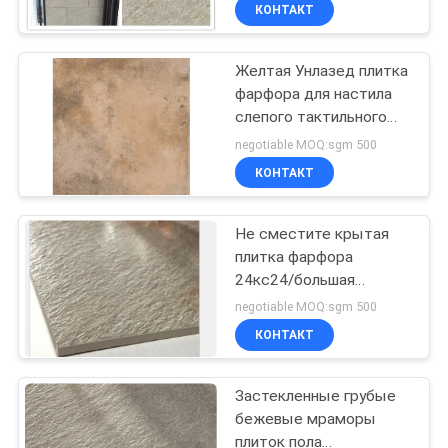
ЗАВОДУ
КОНТАКТ
Желтая Унлазед плитка
КОНТРОЛЬ
115
фарфора для настила
КАЧЕСТВА
слепого тактильного
Современная
предупреждающего
negotiable MOQ:sgm 500
плитка фарфора
следа крытого
СВЯЖИТЕСЬ
КОНТАКТ
С
Не сместите крытая
НАМИ
плитка фарфора
24кс24/большая
44
ЗАПРОСИТЕ
керамическая картина
negotiable MOQ:sgm 500
Конвекс плиток пола
Мраморная
ЦИТАТУ
КОНТАКТ
плитка фарфора
Застекленные грубые
КАРТА
взгляда
бежевые мраморы
САЙТА
плиток пола