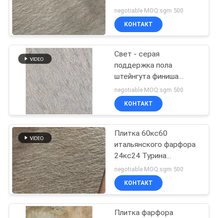
600кс600мм фарфора
negotiable MOQ:sgm 500
выглядят как
ПОЛИТИКА
КОНТАКТ
29
КОНФИДЕНЦИАЛЬНОСТИ
деревянные
Свет - серая
поддержка пола
плитки фарфора
штейнгута финиша
плиток пола 600кс600
влияния
negotiable MOQ:sgm 500
фарфора штейновая
КОНТАКТ
Плитка 60кс60
19
итальянского фарфора
Плитка фарфора
24кс24 Турина
кафельная/серая
negotiable MOQ:sgm 500
взгляда ковра
мраморная взгляда
КОНТАКТ
фарфора
Плитка фарфора