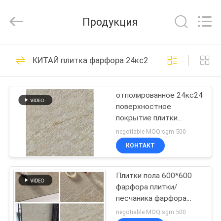
FOSHAN
BOLI
CERAMICS
Продукция
CO.,LTD..
All
Rights
Reserved.
ДОМОЙ
475
КИТАЙ плитка фарфора 24кс24
глазурованные
ПРОДУКТЫ
фарфоровой
отполированное 24кс24
поверхностное
плитки
ВИДЕОЗАПИСИ
покрытие плитки
фарфора
negotiable MOQ:sgm 500
износоустойчивое
О
КОНТАКТ
штейновое
39
НАС
Каменная плитка
Плитки пола 600*600
фарфора плитки/
ЭКСКУРСИЯ
фарфора взгляда
песчаника фарфора
ПО
песчаника 24кс24 ММ
negotiable MOQ:sgm 500