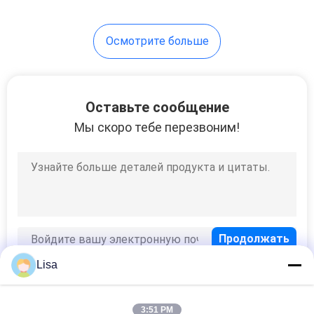
30
Осмотрите больше
Плитка кухни
фарфора
Оставьте сообщение
Мы скоро тебе перезвоним!
30
плитка ванной
комнаты фарфора
Lisa
3:51 PM