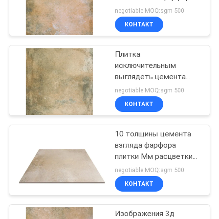
взгляда цемента сада
negotiable MOQ:sgm 500
ПОЛИТИКА
КОНТАКТ
29
КОНФИДЕНЦИАЛЬНОСТИ
деревянные
Плитка
исключительным
плитки фарфора
выглядеть цемента
керамическая/фарфор
влияния
negotiable MOQ:sgm 500
способный к
КОНТАКТ
возрождению кроют
600кс600 черепицей
10 толщины цемента
19
взгляда фарфора
Плитка фарфора
плитки Мм расцветки
желтого цвета
negotiable MOQ:sgm 500
взгляда ковра
случайной
КОНТАКТ
Изображения 3д