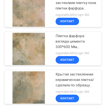
застеклили плитку пола
плитки фарфора
43
взгляда Семенакакт
negotiable MOQ:sgm 500
внутреннюю
Плитка фарфора
КОНТАКТ
керамическую
взгляда цемента
Плитка фарфора
взгляда цемента
300*600 Мм,
имитированная плитка
negotiable MOQ:sgm 500
фарфора травертина
КОНТАКТ
30
взгляда
плитка фарфора
Крытая застекленная
керамическая плитка/
24кс24
сделала по образцу
жизненный период
negotiable MOQ:sgm 500
длинной жизни плитки
КОНТАКТ
пола цемента