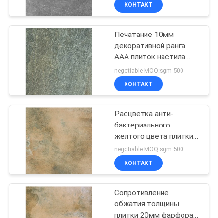
ЗАВОДУ
КОНТАКТ
Печатание 10мм
КОНТРОЛЬ
115
декоративной ранга
КАЧЕСТВА
ААА плиток настила
Современная
цемента конкретной
negotiable MOQ:sgm 500
плитка фарфора
струйное толщиной
СВЯЖИТЕСЬ
КОНТАКТ
С
Расцветка анти-
НАМИ
бактериального
желтого цвета плитки
44
ЗАПРОСИТЕ
фарфора взгляда
negotiable MOQ:sgm 500
цемента случайная
Мраморная
ЦИТАТУ
КОНТАКТ
плитка фарфора
Сопротивление
КАРТА
взгляда
обжатия толщины
САЙТА
плитки 20мм фарфора