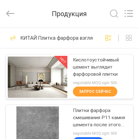
FOSHAN
BOLI
CERAMICS
Продукция
CO.,LTD..
All
Rights
Reserved.
ДОМОЙ
475
КИТАЙ Плитка фарфора взгляда цемента
глазурованные
ПРОДУКТЫ
фарфоровой
HOT
Кислотоустойчивый
цемент выглядит
плитки
ВИДЕОЗАПИСИ
фарфоровой плитки
negotiable MOQ:sgm 500
О
ЗАПРОС СЕЙЧАС
39
НАС
Каменная плитка
Плитки фарфора
смешивания Р11 камня
ЭКСКУРСИЯ
фарфора взгляда
цемента после этого
ПО
0,05% абсорбции воды
negotiable MOQ:sgm 500