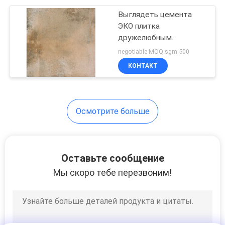
Выглядеть цемента
30
ЭКО плитка
Плитка кухни
дружелюбным
керамическая/
negotiable MOQ:sgm 500
фарфора
отсутствие плитки пола
КОНТАКТ
взгляда цемента
радиации
Осмотрите больше
30
плитка ванной
Оставьте сообщение
комнаты фарфора
Мы скоро тебе перезвоним!