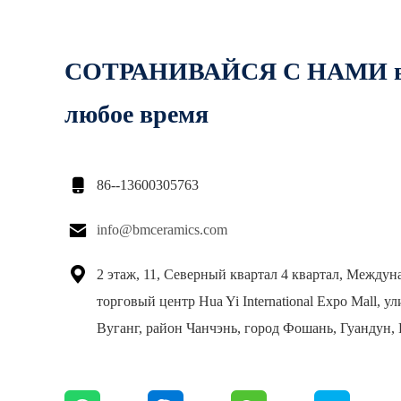
СОТРАНИВАЙСЯ С НАМИ 
любое время

86--13600305763

info@bmceramics.com

2 этаж, 11, Северный квартал 4 квартал, Между
торговый центр Hua Yi International Expo Mall, у
Вуганг, район Чанчэнь, город Фошань, Гуандун, 