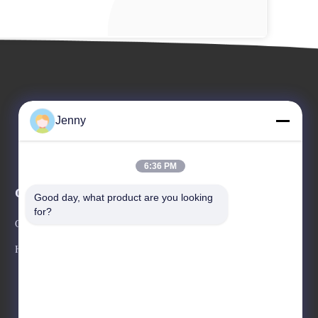
Jenny
6:36 PM
События
Good day, what product are you looking 
Запрос Цитата
for?
Случаи
ТЕЛЕФОН: 86--13600305763
Новости



