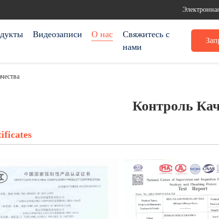
Электронная
дукты
Видеозаписи
О нас
Свяжитесь с
Зап
нами
чества
Контроль Кач
ificates