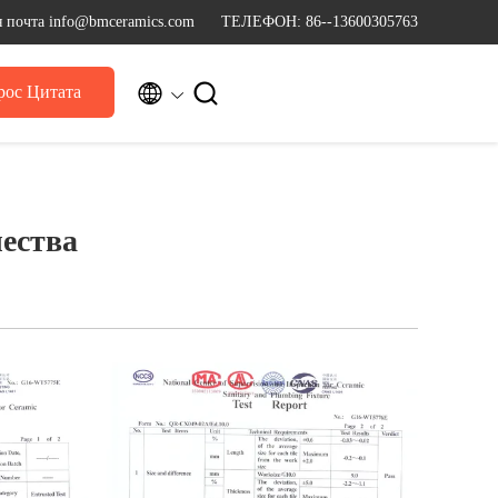
 почта info@bmceramics.com
ТЕЛЕФОН: 86--13600305763


рос Цитата
ества