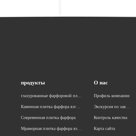
продукты
О нас
глазурованные фарфоровой плит
Профиль компании
ки
Каменная плитка фарфора взгля
Экскурсия по завод
да
у
Современная плитка фарфора
Контроль качества
Мраморная плитка фарфора взгл
Карта сайта