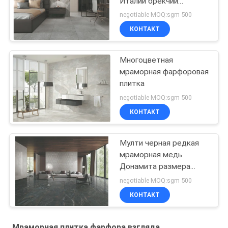
Италии брекчии
каменная с
negotiable MOQ:sgm 500
отполированной/
КОНТАКТ
штейновой
поверхностью
Многоцветная
мраморная фарфоровая
плитка
negotiable MOQ:sgm 500
КОНТАКТ
Мулти черная редкая
мраморная медь
Донамита размера
24кс48 плитки фарфора
negotiable MOQ:sgm 500
взгляда
КОНТАКТ
Мраморная плитка фарфора взгляда