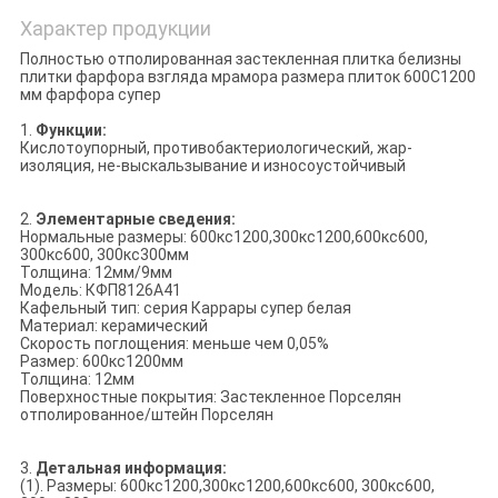
Характер продукции
Полностью отполированная застекленная плитка белизны
плитки фарфора взгляда мрамора размера плиток 600С1200
мм фарфора супер
1.
Функции:
Кислотоупорный, противобактериологический, жар-
изоляция, не-выскальзывание и износоустойчивый
2.
Элементарные сведения:
Нормальные размеры: 600кс1200,300кс1200,600кс600,
300кс600, 300кс300мм
Толщина: 12мм/9мм
Модель: КФП8126А41
Кафельный тип: серия Каррары супер белая
Материал: керамический
Скорость поглощения: меньше чем 0,05%
Размер: 600кс1200мм
Толщина: 12мм
Поверхностные покрытия: Застекленное Порселян
отполированное/штейн Порселян
3.
Детальная информация:
(1). Размеры: 600кс1200,300кс1200,600кс600, 300кс600,