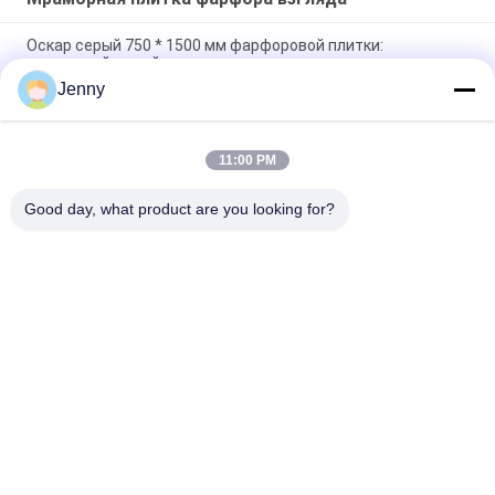
Оскар серый 750 * 1500 мм фарфоровой плитки:
роскошный серый взгляд на полы и стены
Jenny
Облачный серый фарфоровый плитка: 750 * 1500 мм,
толщина 9,5 мм, мраморный вид
11:00 PM
Чистая серая фарфоровая плитка: толщина 9,5 мм, чистый
и чистый серый цвет, универсальный и элегантный
Good day, what product are you looking for?
Популярные категории
Все
Глазурованные 
Каменная Плитка 
Фарфоровой 
Фарфора Взгляда
Плитки
Современная 
Мраморная Плитка 
Плитка Фарфора
Фарфора Взгляда
Деревянные 
Плитка Фарфора 
Плитки Фарфора 
Взгляда Ковра
Влияния