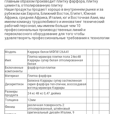
главным образом производит плитку фарфора, плитку
цемента, отполированную плитку
Наши продукты продают хорошо в внутреннем рынке и за
рубежом как Европа, Ближний Восток, Египет, Южная
Африка, средняя Африка, Италия, юг и Восточная Азия, мы
имеем команду трудолюбивого и инноватинг технический
рабочий персонал, мы имеем больше чем 10
профессиональных производственных линий и
первоклассного оборудование для того чтобы
удовлетворять профессиональные требования к технологии
Модель
Каррара белое МФП8126А41
Плитка мрамора плитки пола 24кс48
Имя:
Каррары супер белая отполированная
белая
Включенные
фарфор-пол-плитки
компоненты
Материал
Плитка фарфора
Белизна Каррары супер застекленная
Дискриптион
серия фарфора тел-спички, воссоздавая
взгляд мрамора Каррары
Размеры
24 кс 48 кс 0,47 дюйма
продукта
Толщина
12мм
различная поверхность 2:
Финиш
отполированный, штейновый
оригинальный дизайн Италии, 9