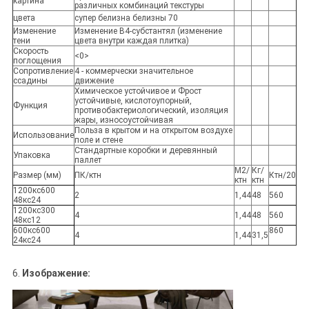
картина
различных комбинаций текстуры
цвета
супер белизна белизны 70
Изменение
Изменение В4-субстантял (изменение
тени
цвета внутри каждая плитка)
Скорость
<0>
поглощения
Сопротивление
4 - коммерчески значительное
ссадины
движение
Химическое устойчивое и Фрост
устойчивые, кислотоупорный,
Функция
противобактериологический, изоляция
жары, износоустойчивая
Польза в крытом и на открытом воздухе
Использование
поле и стене
Стандартные коробки и деревянный
Упаковка
паллет
М2/
Кг/
Размер (мм)
ПК/ктн
Ктн/20
ктн
ктн
1200кс600
2
1,44
48
560
48кс24
1200кс300
4
1,44
48
560
48кс12
600кс600
860
4
1,44
31,5
24кс24
6.
Изображение: