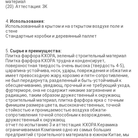
материал
(20). Аттестация: 3К
4.
Использования:
Использованный в крытом и на открытом воздухе поле и
стене
Стандартные коробки и деревянный паллет
5.
Сырье и преимущества:
Плитка фарфора КХОРА, зеленый строительный материал
Плитка фарфора КХОРА трудна и конденсирует,
поверхностная твердость очень высока (твердость 4-5),
царапина-устойчива, носк, удары, повреждения и обжатия и
имеет превосходную жару, корозию и пятн-сопротивление,
не был передернута, разделенный и быть-устойчивый к
обесцвечиванию, увядающ, прочный и не требующий ухода,
фуртерморе, она не содержит никакие загрязнение и
радиацию, таким образом дружественный к окружающ
строительный материал, плитка фарфора ярка с точным
финишем размера цвета, высококачественных, точной
стойкостью и проницаемостью воздуха обжати-
сопротивления точной способным к возрождению,
дружественный к окружающ
отчет по испытанию 3 и аттестация: КХОРА Керамика
ограничиваемая Компания одно из самых больших
предприятий строительного материала в южном Китае, мы