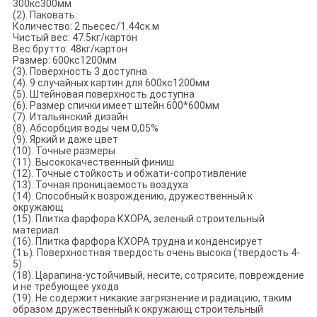
300кс300мм
(2). Паковать:
Количество: 2 пьесес/1.44ск.м
Чистый вес: 47.5кг/картон
Вес брутто: 48кг/картон
Размер: 600кс1200мм
(3). Поверхность 3 доступна
(4). 9 случайных картин для 600кс1200мм
(5). Штейновая поверхность доступна
(6). Размер спички имеет штейн 600*600мм
(7). Итальянский дизайн
(8). Абсорбция воды чем 0,05%
(9). Яркий и даже цвет
(10). Точные размеры
(11). Высококачественный финиш
(12). Точные стойкость и обжати-сопротивление
(13). Точная проницаемость воздуха
(14). Способный к возрождению, дружественный к
окружающ
(15). Плитка фарфора КХОРА, зеленый строительный
материал
(16). Плитка фарфора КХОРА трудна и конденсирует
(1ъ). Поверхностная твердость очень высока (твердость 4-
5)
(18). Царапина-устойчивый, несите, сотрясите, повреждение
и не требующее ухода
(19). Не содержит никакие загрязнение и радиацию, таким
образом дружественный к окружающ строительный