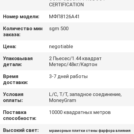
ЗАВОДУ
CERTIFICATION
Номер модели:
МФП8126А41
КОНТРОЛЬ
Количество мин
sgm 500
КАЧЕСТВА
заказа:
Цена:
negotiable
СВЯЖИТЕСЬ
Упаковывая
2 Пьесес/1.44 квадрат
С
детали:
Метерс/48кг/Картон
НАМИ
Время
3-7 дней работы
доставки:
ЗАПРОСИТЕ
Условия
L/C, T/T, западное соединение,
оплаты:
MoneyGram
ЦИТАТУ
Поставка
10000 квадратных метров
способности:
КАРТА
САЙТА
Высокий свет:
мраморные плитки стены фарфора влияния