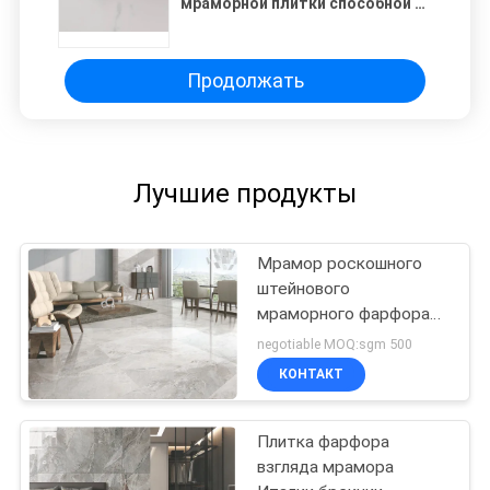
мраморной плитки способной к
возрождению фарфора взгляда
кислотоупорная точная
Продолжать
Лучшие продукты
Мрамор роскошного
штейнового
мраморного фарфора
кафельный/красивый
negotiable MOQ:sgm 500
любит керамическая
КОНТАКТ
плитка
Плитка фарфора
взгляда мрамора