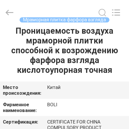
FOSHAN
BOLI
CERAMICS
CO.,LTD..
All
Мраморная плитка фарфора взгляда
Rights
Reserved.
Проницаемость воздуха
ДОМОЙ
мраморной плитки
ПРОДУКТЫ
способной к возрождению
фарфора взгляда
ВИДЕОЗАПИСИ
кислотоупорная точная
О
Место
Китай
происхождения:
НАС
Фирменное
BOLI
наименование:
ЭКСКУРСИЯ
ПО
Сертификация:
CERTIFICATE FOR CHINA
COMPULSORY PRODUCT