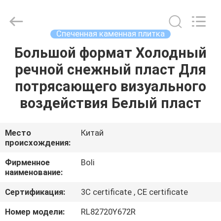
FOSHAN
BOLI
CERAMICS
CO.,LTD..
All
Спеченная каменная плитка
Rights
Reserved.
Большой формат Холодный
ДОМОЙ
речной снежный пласт Для
ПРОДУКТЫ
потрясающего визуального
воздействия Белый пласт
ВИДЕОЗАПИСИ
Место
Китай
происхождения:
О
НАС
Фирменное
Boli
наименование:
ЭКСКУРСИЯ
Сертификация:
3C certificate , CE certificate
ПО
Номер модели:
RL82720Y672R