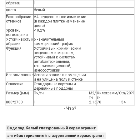
образец
1
цвета
белый
Разнообразие
V4 - существенное изменение
оттенков
(в каждой плитке изменение
цвета)
Уровень
< 0,2%
поглощения
Устойчивость к
6 - значительный
абразии
коммерческий трафик
Функция
Устойчивый к химическим
веществам и морозам,
устойчивый к кислотам,
антибактериальный,
теплоизоляционный,
износостойкий
Использование
Использование в помещении
и на улице на полу и стенке
Опаковка
Стандартные картоны и
деревянные поддоны
Размер ((мм)
Пч/тн
М2/
Килограмм/
Ctn/20??
тн
тн
800*2700
1
2.16
70
154
- Что?
Водопад белый глазурованный керамогранит
антибактериальный глазурованный керамогранит