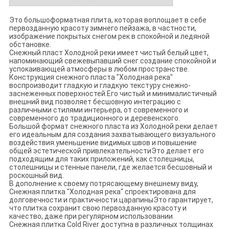
Это большоформатная плита, которая воплощает в себе
первозданную красоту зимнего пейзажа, в частности,
изображение покрытых снегом рек в спокойной и ледяной
обстановке.
Снежный пласт Холодной реки имеет чистый белый цвет,
напоминающий свежевыпавший снег.создание спокойной и
успокаивающей атмосферы в любом пространстве.
Конструкция снежного пласта "Холодная река"
воспроизводит гладкую и гладкую текстуру снежно-
заснеженных поверхностей.Его чистый и минималистичный
внешний вид позволяет бесшовную интеграцию с
различными стилями интерьера, от современного и
современного до традиционного и деревенского.
Большой формат снежного пласта из Холодной реки делает
его идеальным для создания захватывающего визуального
воздействия.уменьшение видимых швов и повышение
общей эстетической привлекательностиЭто делает его
подходящим для таких приложений, как столешницы,
столешницы и стенные панели, где желается бесшовный и
роскошный вид.
В дополнение к своему потрясающему внешнему виду,
Снежная плитка "Холодная река" спроектирована для
долговечности и практичности.царапиныЭто гарантирует,
что плитка сохранит свою первозданную красоту и
качество, даже при регулярном использовании.
Снежная плитка Cold River доступна в различных толщинах