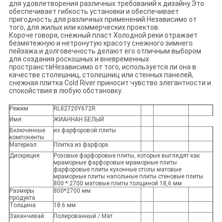
для удовлетворения различных требований к дизайну.Это
обеспечивает гибкость установки и обеспечивает
пригодность для различных применений.Независимо от
того, для жилых или коммерческих проектов.
Короче говоря, снежный пласт Холодной реки отражает
безмятежную и нетронутую красоту снежного зимнего
пейзажа.и долговечность делают его отличным выбором
для создания роскошных и вневременных
пространствНезависимо от того, используется ли она в
качестве столешниц, столешниц или стенных панелей,
снежная плитка Cold River приносит чувство элегантности и
спокойствия в любую обстановку.
Режим
RL82720Y672R
Имя:
ЖИАННАН БЕЛЫЙ
Включенные
из фарфоровой плиты
компоненты
Материал
Плитка из фарфора
Дискреция
Розовые фарфоровые плиты, которые выглядят как
мраморные фарфоровые мраморные плиты
фарфоровые плиты кухонные столы матовые
мраморные плиты напольные плиты стеновые плиты
800 * 2700 матовые плиты толщиной 18,6 мм
Размеры
800*2700 мм
продукта
Толщина
18.6 мм
Заканчивай.
Полированный / Мат