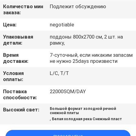
ЗАВОДУ
Количество мин
Подлежит обсуждению
заказа:
КОНТРОЛЬ
Цена:
negotiable
КАЧЕСТВА
Упаковывая
поддоны 800х2700 см, 2 шт. на
детали:
рамку,
СВЯЖИТЕСЬ
Время
7-суточный, если никаким запасам
доставки:
не нужно 25days произвести
С
НАМИ
Условия
L/C, T/T
оплаты:
Поставка
22000SQM/DAY
ЗАПРОСИТЕ
способности:
ЦИТАТУ
Высокий свет:
Большой формат холодной речной
снежной плиты
,
Белая холодная река Снежный пласт
КАРТА
САЙТА