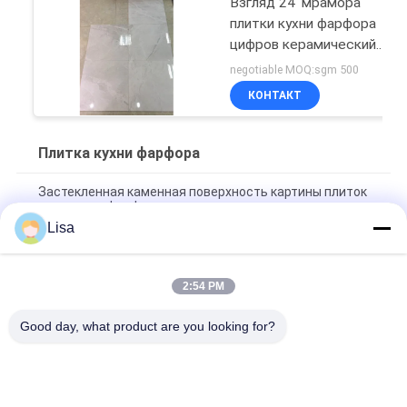
Взгляд 24' мрамора
плитки кухни фарфора
цифров керамический
кс 24' застеклил
negotiable MOQ:sgm 500
поддержку стены
КОНТАКТ
Плитка кухни фарфора
Застекленная каменная поверхность картины плиток
пола кухни фарфора влияния вогнутая выпуклая
Lisa
Сертификат КЭ керамической плитки плитка/24кс24
кухни фарфора природы каменный
2:54 PM
Кухня фарфора Фрост устойчивая кафельная/стена
кухни плитки фарфора мрамора
Good day, what product are you looking for?
Популярные категории
Все