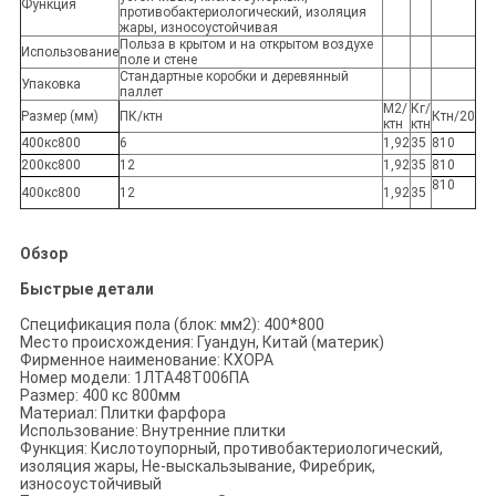
Функция
противобактериологический, изоляция
жары, износоустойчивая
Польза в крытом и на открытом воздухе
Использование
поле и стене
Стандартные коробки и деревянный
Упаковка
паллет
М2/
Кг/
Размер (мм)
ПК/ктн
Ктн/20
ктн
ктн
400кс800
6
1,92
35
810
200кс800
12
1,92
35
810
810
400кс800
12
1,92
35
Обзор
Быстрые детали
Спецификация пола (блок: мм2): 400*800
Место происхождения: Гуандун, Китай (материк)
Фирменное наименование: КХОРА
Номер модели: 1ЛТА48Т006ПА
Размер: 400 кс 800мм
Материал: Плитки фарфора
Использование: Внутренние плитки
Функция: Кислотоупорный, противобактериологический,
изоляция жары, Не-выскальзывание, Фиребрик,
износоустойчивый