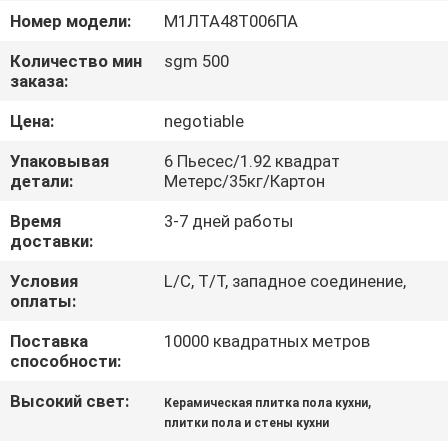
ЗАВОДУ
Номер модели:
М1ЛТА48Т006ПА
Количество мин
sgm 500
КОНТРОЛЬ
заказа:
КАЧЕСТВА
Цена:
negotiable
Упаковывая
6 Пьесес/1.92 квадрат
СВЯЖИТЕСЬ
детали:
Метерс/35кг/Картон
С
Время
3-7 дней работы
НАМИ
доставки:
Условия
L/C, T/T, западное соединение,
оплаты:
ЗАПРОСИТЕ
ЦИТАТУ
Поставка
10000 квадратных метров
способности:
КАРТА
Высокий свет:
,
Керамическая плитка пола кухни
плитки пола и стены кухни
САЙТА