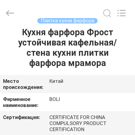
FOSHAN
BOLI
CERAMICS
CO.,LTD..
All
Плитка кухни фарфора
Rights
Reserved.
Кухня фарфора Фрост
ДОМОЙ
устойчивая кафельная/
ПРОДУКТЫ
стена кухни плитки
фарфора мрамора
ВИДЕОЗАПИСИ
Место
Китай
происхождения:
О
НАС
Фирменное
BOLI
наименование:
ЭКСКУРСИЯ
Сертификация:
CERTIFICATE FOR CHINA
COMPULSORY PRODUCT
ПО
CERTIFICATION