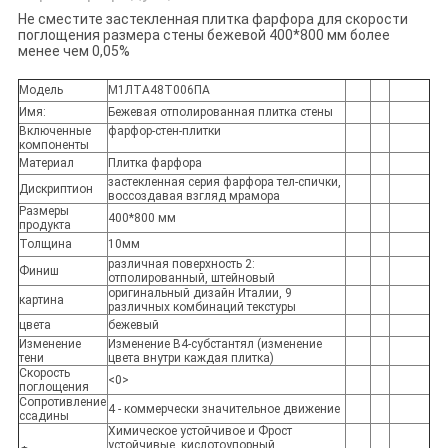
Не сместите застекленная плитка фарфора для скорости
поглощения размера стены бежевой 400*800 мм более
менее чем 0,05%
Модель
М1ЛТА48Т006ПА
Имя:
Бежевая отполированная плитка стены
Включенные
фарфор-стен-плитки
компоненты
Материал
Плитка фарфора
застекленная серия фарфора тел-спички,
Дискриптион
воссоздавая взгляд мрамора
Размеры
400*800 мм
продукта
Толщина
10мм
различная поверхность 2:
Финиш
отполированный, штейновый
оригинальный дизайн Италии, 9
картина
различных комбинаций текстуры
цвета
бежевый
Изменение
Изменение В4-субстантял (изменение
тени
цвета внутри каждая плитка)
Скорость
<0>
поглощения
Сопротивление
4 - коммерчески значительное движение
ссадины
Химическое устойчивое и Фрост
устойчивые, кислотоупорный,