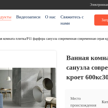
Электронная
дукты
Видеозаписи
О нас
Свяжитесь с
Зап
нами
я комната плитка/Р11 фарфора санузла современная современная серая 
Ванная комна
санузла совр
кроет 600кс3
Место
Кит
происхождения