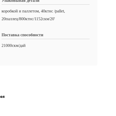
Упаковывая детали
коробкой и паллетом, 40ктнс /pallet,
20паллец/800ктнс/1152скм/20'
Поставка способности
21000скм/дай
рая