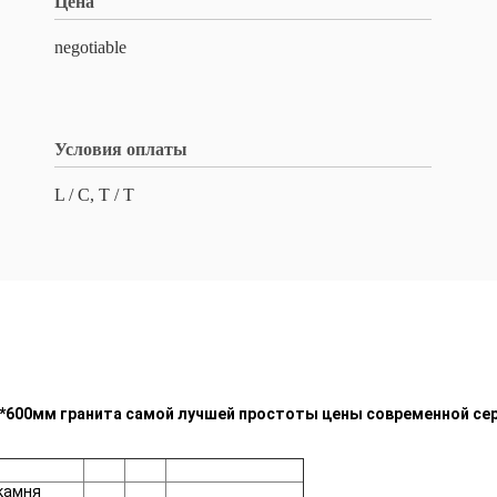
Цена
negotiable
Условия оплаты
L / C, T / T
0*600мм гранита самой лучшей простоты цены современной се
 камня