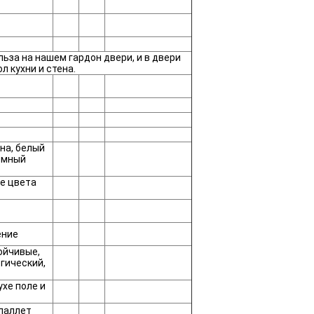
льза на нашем гардон двери, и в двери
л кухни и стена.
на, белый
темный
е цвета
ение
ойчивые,
гический,
ухе поле и
паллет