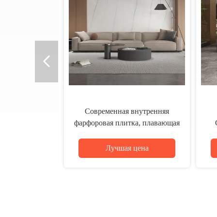
Порцелановая плитка 600x1200
мм современная порцелановая
плитка идеально подходит для
пл
современных архитектурных
т
Лучшая цена
стен и полов