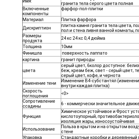
Имя:
гранита тела серого цвета полная
Включенные
фарфор-пол-плитки
компоненты
Материал
Плитка фарфора
плитка камня гранита тела цвета, по
Дискриптион
пол и стена ливня ванной комнаты, по
Размеры
24 кс 24 кс 0,4 дюйма
продукта
Толщина
10мм
Финишла
поверхность лаппато
картина
гранит природы
серый цвет, 6колор доступное: белиз
цвета
беж, креам беж, свет - серый цвет, 
серый цвет, кофе, и чернота
Изменение В4-субстантял (изменени
Изменение тени
внутри каждая плитка)
Скорость
<0>
поглощения
Сопротивление
6 - коммерчески значительное движ
ссадины
Химическое устойчивое и Фрост уст
Функция
кислотоупорный, противобактериоло
изоляция жары, износоустойчивая
Польза в крытом и на открытом возд
Использование
стене
Упаковка
Стандартные коробки и деревянный 