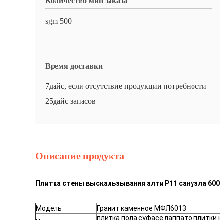
Количество мин заказа
sgm 500
Время доставки
7дайс, если отсутствие продукции потребности
25дайс запасов
Описание продукта
Плитка стены выскальзывания алти Р11 санузла 60
Модель
Гранит каменное МФЛ6013
плитка пола суфасе лаппато плитки