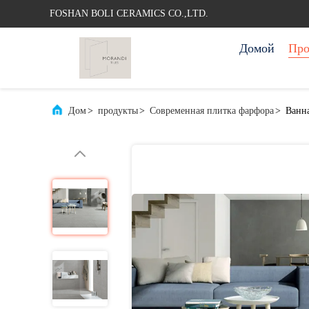
FOSHAN BOLI CERAMICS CO.,LTD.
Домой
Про
Дом
>
продукты
>
Современная плитка фарфора
>
Ванна