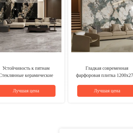
Полированная отделка
Современные плитки для
современной фарфоровой
ванной длительные и
итки совпадение капли 9 мм
элегантные, предлагающи
олщина прочный стильный
практические решения дл
Лучшая цена
Лучшая цена
напольный раствор для
современных ванных комн
коммерческих проектов