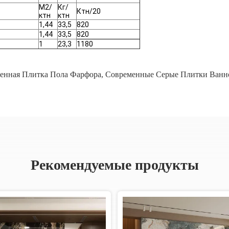
М2/
Кг/
Ктн/20
ктн
ктн
1,44
33,5
820
1,44
33,5
820
1
23,3
1180
енная Плитка Пола Фарфора
,
Современные Серые Плитки Ванн
Рекомендуемые продукты