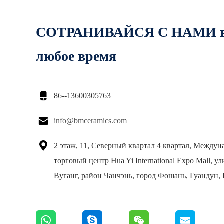
СОТРАНИВАЙСЯ С НАМИ 
любое время

86--13600305763

info@bmceramics.com

2 этаж, 11, Северный квартал 4 квартал, Между
торговый центр Hua Yi International Expo Mall, у
Вуганг, район Чанчэнь, город Фошань, Гуандун, 