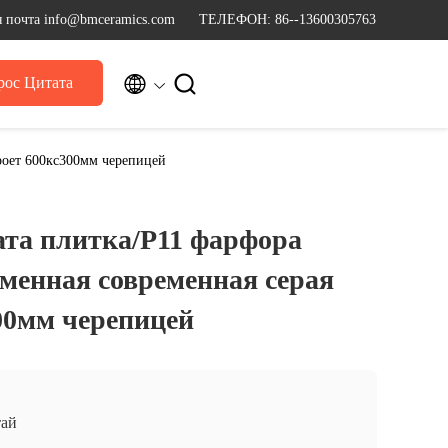
 почта info@bmceramics.com
ТЕЛЕФОН: 86--13600305763


рос Цитата
кроет 600кс300мм черепицей
та плитка/Р11 фарфора
еменная современная серая
00мм черепицей
ай