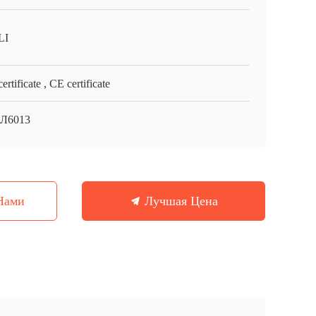
LI
ertificate , CE certificate
Л6013
Нами
Лучшая Цена