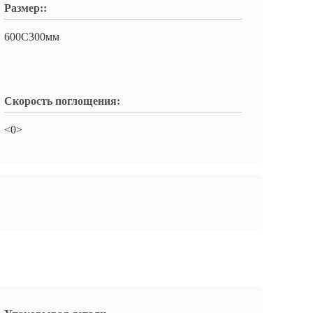
Размер::
600С300мм
Скорость поглощения:
<0>