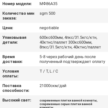
ЗАВОДУ
Номер модели:
МФ86А35
Количество мин
sgm 500
КОНТРОЛЬ
заказа:
КАЧЕСТВА
Цена:
negotiable
Упаковывая
600кс600мм, 4пкс/31.5кгс/ктн,
СВЯЖИТЕСЬ
детали:
40ктнс/паллет 300кс600мм,
8пкс/31.5кгс/ктн, 40ктнс/паллет
С
Время
5-8 через рабочий день после
НАМИ
доставки:
полученный подтверждает оплату
Условия
T / T, L / C
ЗАПРОСИТЕ
оплаты:
ЦИТАТУ
Поставка
21000скм/дай
способности:
КАРТА
Высокий свет:
,
современные плитки ванной комнаты
САЙТА
современные серые плитки ванной
комнаты