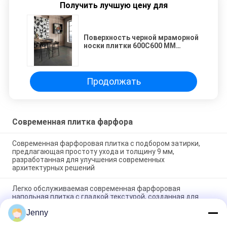
Получить лучшую цену для
Поверхность черной мраморной
носки плитки 600С600 ММ
фарфора взгляда
сопротивляясь штейновая
Продолжать
Современная плитка фарфора
Современная фарфоровая плитка с подбором затирки,
предлагающая простоту ухода и толщину 9 мм,
разработанная для улучшения современных
архитектурных решений
Легко обслуживаемая современная фарфоровая
напольная плитка с гладкой текстурой, созданная для
обеспечения гладкой поверхности, устойчивой к пятнам и
Jenny
ежедневному износу