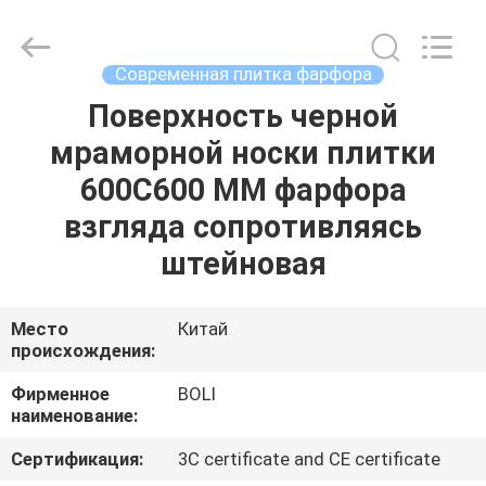
FOSHAN
BOLI
CERAMICS
CO.,LTD..
All
Современная плитка фарфора
Rights
Reserved.
Поверхность черной
ДОМОЙ
мраморной носки плитки
ПРОДУКТЫ
600С600 ММ фарфора
взгляда сопротивляясь
ВИДЕОЗАПИСИ
штейновая
О
Место
Китай
происхождения:
НАС
Фирменное
BOLI
наименование:
ЭКСКУРСИЯ
ПО
Сертификация:
3C certificate and CE certificate