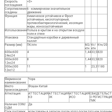
Скорость
<0>
поглощения
Сопротивление
6 - коммерчески значительное
ссадины
движение
Функция
Химическое устойчивое и Фрост
устойчивые, кислотоупорный,
противобактериологический, изоляция
жары, износоустойчивая
Использование
Польза в крытом и на открытом воздухе
поле и стене
Упаковка
Стандартные коробки и деревянный
паллет
Размер (мм)
ПК/ктн
М2/
Кг/
Ктн/20
ктн
ктн
600кс600
4
1,44
33,5
820
24кс24
300кс600
8
1,44
33,5
820
12кс24
300кс300
11
1
23,3
1180
12кс12
Фирменное
Чора
наименование:
Место
Фошан Китай
происхождения:
Аттестация:
АТТЕСТАЦИЯ
АТТЕСТАЦИЯ
АТТЕСТАЦИЯ
СВИДЕТЕЛЬСТ
КЭ
3К
ИСО
О РЕГИСТРАЦИ
ГМК
Наличие ОЭМ/
Да
ОДМ:
Срок поставки:
если товары в запасах после этого после того как получе