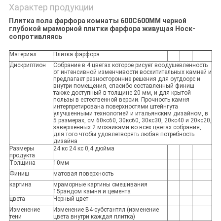
Характер продукции
Плитка пола фарфора комнаты 600С600ММ черной
глубокой мраморной плитки фарфора живущая Носк-
сопротивляясь
Материал
Плитка фарфора
Дискриптион
Собрание в 4 цветах которое рисует воодушевленность
от интенсивной изменчивости восхитительных камней и
предлагает разносторонние решения для оутдоорс и
внутри помещения, спасибо составленный финиш
также доступный в толщине 20 мм, и для крытой
пользы в естественной версии. Прочность камня
интерпретирована поверхностями штейнгута
улучшенными технологией и итальянским дизайном, в
5 размерах, см 60кс60, 30кс60, 30кс30, 20кс40 и 20кс20,
завершенных 2 мозаиками во всех цветах собрания,
для того чтобы удовлетворять любая потребность
дизайна
Размеры
24 кс 24 кс 0,4 дюйма
продукта
Толщина
10мм
Финиш
матовая поверхность
картина
мраморные картины смешивания
15рандом камня и цемента
цвета
Черный цвет
Изменение
Изменение В4-субстантял (изменение
тени
цвета внутри каждая плитка)