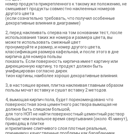
номер продукта прикрепленного к такому же положению, не
смешивает продукты совместно наклеенных номеров
другого цвета
(если сознательно требовать, что получил особенные
декоративные влияния в диаграмме)
2, перед наклеивать сперва на том основании тест, после
использования таких же номера и размера цвета, вы
можете использовать смежный цвет
пронумеруйте и размер, и номер другого цвета,
классификация размера кафельная, и после этого в дне
кирпича для номера пользы
показать. Если поверхность кирпича имеет картину или
дирекционную картину, то продукт должен быть
унифицирован согласно дирек
тион картины, наиболее хорошо декоративные влияния.
3, в настоящее время, плитка наклеивая главным образом
пользы мочат вставку и сушат вставку 2 методов.
4, вымощая кирпич пола, будет порекомендовано что
поверхностная зона цементного раствора вымощая не
должна быть слишком большой,
для того НОП не найти поверхностный цементный раствор
больше чем начальное время свертывания (около 45 минут),
приводящ в плитке
и прилипание слипчивого слоя плотные реальные,
причиняющ качественные проблемы как барабанчики