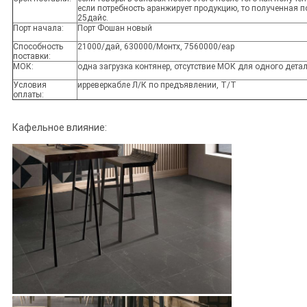
если потребность аранжирует продукцию, то полученная п
25дайс.
Порт начала:
Порт Фошан новый
Способность
21000/дай, 630000/Монтх, 7560000/еар
поставки:
МОК:
одна загрузка контянер, отсутствие МОК для одного дета
Условия
ирреверкабле Л/К по предъявлении, Т/Т
оплаты:
Кафельное влияние: