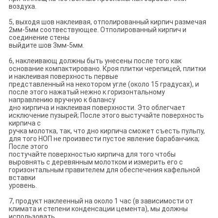
воздуха.
5, выходя шов наклеивая, отполированный кирпич размечая
2мм-5мм соотвествующее. Отполированный кирпич и
соединение стены
выйдите шов 3мм-5мм.
6, наклеивающ должны быть унесены после того как
основание компактировано. Кроя плитки черепицей, плитки
и наклеивая поверхность первые
представленный на некотором угле (около 15 градусах), и
после этого нажатый нежно к горизонтальному
направлению вручную к балансу
дно кирпича и наклеивая поверхности. Это облегчает
исключение пузырей; После этого выстучайте поверхность
кирпича с
ручка молотка, так, что дно кирпича сможет съесть пульпу,
для того НОП не произвести пустое явление барабанчика;
После этого
постучайте поверхностью кирпича для того чтобы
выровнять с деревянным молотком и измерить его с
горизонтальным правителем для обеспечения кафельной
вставки
уровень.
7, продукт наклеенный на около 1 час (в зависимости от
климата и степени конденсации цемента), мы должны
использовать