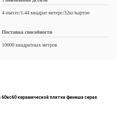
4 пьесес/1.44 квадрат метерс/32кг/картон
Поставка способности
10000 квадратных метров
 60кс60 керамической плитки финиша серая