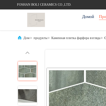
FOSHAN BOLI CERAMICS CO.,LTD.
Домой
Про
Дом
>
продукты
>
Каменная плитка фарфора взгляда
>
С