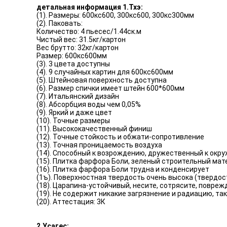
детальная информация 1.Тхэ:
(1). Размеры: 600кс600, 300кс600, 300кс300мм
(2). Паковать:
Количество: 4 пьесес/1.44ск.м
Чистый вес: 31.5кг/картон
Вес брутто: 32кг/картон
Размер: 600кс600мм
(3). 3 цвета доступны
(4). 9 случайных картин для 600кс600мм
(5). Штейновая поверхность доступна
(6). Размер спички имеет штейн 600*600мм
(7). Итальянский дизайн
(8). Абсорбция воды чем 0,05%
(9). Яркий и даже цвет
(10). Точные размеры
(11). Высококачественный финиш
(12). Точные стойкость и обжати-сопротивление
(13). Точная проницаемость воздуха
(14). Способный к возрождению, дружественный к ок
(15). Плитка фарфора Боли, зеленый строительный мат
(16). Плитка фарфора Боли трудна и конденсирует
(1ъ). Поверхностная твердость очень высока (твердост
(18). Царапина-устойчивый, несите, сотрясите, повре
(19). Не содержит никакие загрязнение и радиацию, 
(20). Аттестация: 3К
2.Усагес: