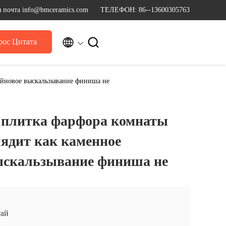
 почта info@bmceramics.com
ТЕЛЕФОН: 86--13600305763


рос Цитата
ейновое выскальзывание финиша не
 плитка фарфора комнаты
ядит как каменное
ыскальзывание финиша не
ай