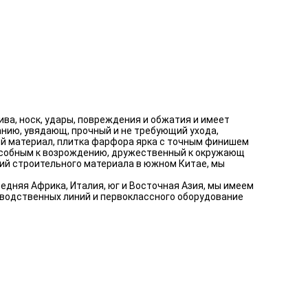
ва, носк, удары, повреждения и обжатия и имеет
анию, увядающ, прочный и не требующий ухода,
ый материал, плитка фарфора ярка с точным финишем
особным к возрождению, дружественный к окружающ
ий строительного материала в южном Китае, мы
едняя Африка, Италия, юг и Восточная Азия, мы имеем
зводственных линий и первоклассного оборудование