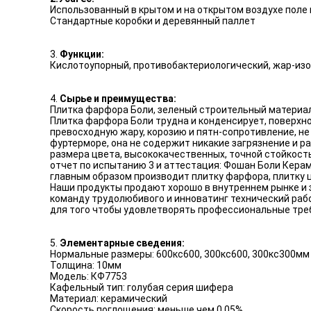
Использованный в крытом и на открытом воздухе поле 
Стандартные коробки и деревянный паллет
3.
Функции:
Кислотоупорный, противобактериологический, жар-из
4.
Сырье и преимущества:
Плитка фарфора Боли, зеленый строительный материа
Плитка фарфора Боли трудна и конденсирует, поверхно
превосходную жару, корозию и пятн-сопротивление, не
фуртерморе, она не содержит никакие загрязнение и 
размера цвета, высококачественных, точной стойкос
отчет по испытанию 3 и аттестация: Фошан Боли Кера
главным образом производит плитку фарфора, плитку 
Наши продукты продают хорошо в внутреннем рынке и з
команду трудолюбивого и инноватинг технический раб
для того чтобы удовлетворять профессиональные треб
5.
Элементарные сведения:
Нормальные размеры: 600кс600, 300кс600, 300кс300мм
Толщина: 10мм
Модель: КФ7753
Кафельный тип: голубая серия шифера
Материал: керамический
Скорость поглощения: меньше чем 0,05%