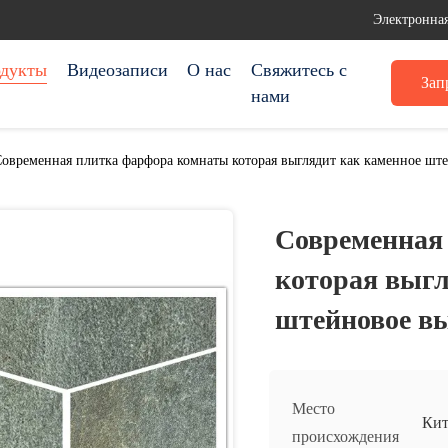
Электронная
дукты
Видеозаписи
О нас
Свяжитесь с
Зап
нами
овременная плитка фарфора комнаты которая выглядит как каменное шт
Современная
которая выгл
штейновое в
Место
Кит
происхождения