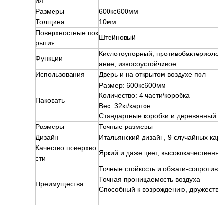
ия
Размеры
600кс600мм
Толщина
10мм
Поверхностные пок
Штейновый
рытия
Кислотоупорный, противобактериоло
Функции
ание, износоустойчивое
Использования
Дверь и на открытом воздухе пол
Размер: 600кс600мм
Количество: 4 части/коробка
Паковать
Вес: 32кг/картон
Стандартные коробки и деревянный
Размеры
Точные размеры
Дизайн
Итальянский дизайн, 9 случайных к
Качество поверхно
Яркий и даже цвет, высококачестве
сти
Точные стойкость и обжати-сопроти
Точная проницаемость воздуха
Преимущества
Способный к возрождению, дружест