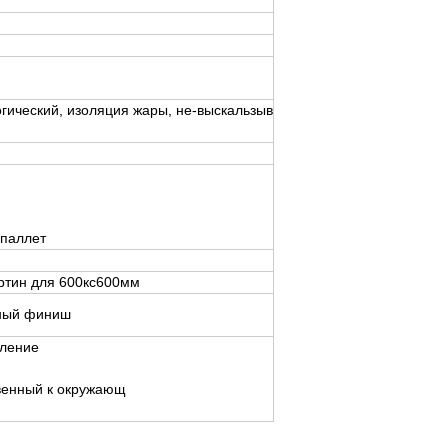
гический, изоляция жары, не-выскальзыв
 паллет
артин для 600кс600мм
нный финиш
вление
венный к окружающ