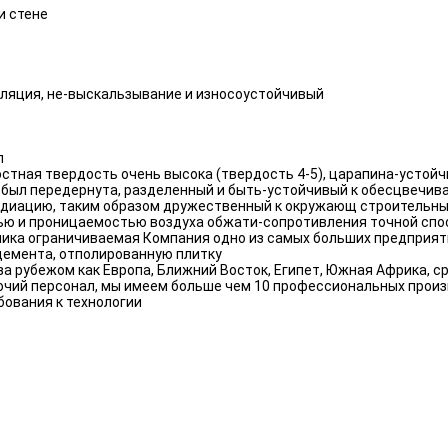
и стене
оляция, не-выскальзывание и износоустойчивый
л
стная твердость очень высока (твердость 4-5), царапина-устойчи
 был передернута, разделенный и быть-устойчивый к обесцвечив
радиацию, таким образом дружественный к окружающ строительн
тью и проницаемостью воздуха обжати-сопротивления точной сп
мика ограничиваемая Компания одно из самых больших предприят
цемента, отполированную плитку
а рубежом как Европа, Ближний Восток, Египет, Южная Африка, ср
очий персонал, мы имеем больше чем 10 профессиональных прои
ования к технологии