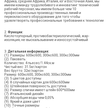
Африка, средняя Африка, Италия, юг и Восточная Азия, мы
имеем команду трудолюбивого и инноватинг технический
рабочий персонал, мы имеем больше чем 10
профессиональных производственных линий и
первоклассного оборудование для того чтобы
удовлетворять профессиональные требования к технологии
2.
Функции:
Кислотоупорный, противобактериологический, жар-
изоляция, не-выскальзывание и износоустойчивый
3.
Детальная информация:
(1). Размеры: 600кс600, 300кс600, 300кс300мм
(2). Паковать:
Количество: 4 пьесес/1.44ск.м
Чистый вес: 31.5кг/картон
Вес брутто: 32кг/картон
Размер: 600кс600, 300кс600, 300кс300мм
(3). 5 цветов доступны
(4). 8 случайных картин для 600кс600мм
(5). Штейновая поверхность доступна
(6). Размер спички имеет штейн 600*600мм
(7). Итальянский дизайн
(8). Абсорбция воды чем 0,05%
(9). Яркий и даже цвет
(10). Точные размеры