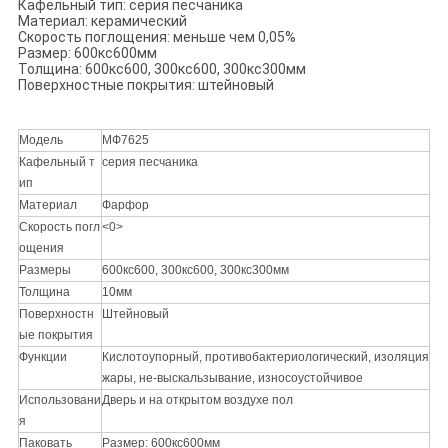
Кафельный тип: серия песчаника
Материал: керамический
Скорость поглощения: меньше чем 0,05%
Размер: 600кс600мм
Толщина: 600кс600, 300кс600, 300кс300мм
Поверхностные покрытия: штейновый
Модель
МФ7625
Кафельный т
серия песчаника
ип
Материал
Фарфор
Скорость погл
<0>
ощения
Размеры
600кс600, 300кс600, 300кс300мм
Толщина
10мм
Поверхностн
Штейновый
ые покрытия
Функции
Кислотоупорный, противобактериологический, изоляция
жары, не-выскальзывание, износоустойчивое
Использовани
Дверь и на открытом воздухе пол
я
Паковать
Размер: 600кс600мм