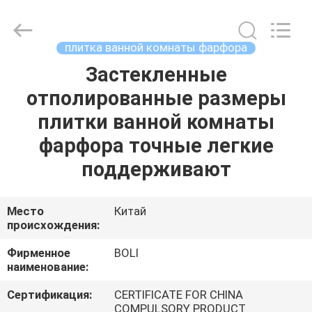
FOSHAN
BOLI
CERAMICS
CO.,LTD..
All
плитка ванной комнаты фарфора
Rights
Reserved.
Застекленные
ДОМОЙ
отполированные размеры
ПРОДУКТЫ
плитки ванной комнаты
фарфора точные легкие
ВИДЕОЗАПИСИ
поддерживают
О
Место
Китай
происхождения:
НАС
Фирменное
BOLI
наименование:
ЭКСКУРСИЯ
ПО
Сертификация:
CERTIFICATE FOR CHINA
COMPULSORY PRODUCT