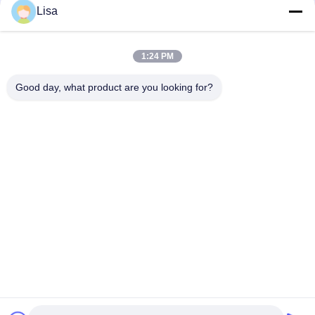
Lisa
Размер цвета 400*800 мм керамической плитки дизайна
мрамора моды деревенский бежевый
1:24 PM
Роскошная аттестация твердости 3К плитки пола ванной
комнаты фарфора песчаника высокая
Good day, what product are you looking for?
Популярные категории
Все
Глазурованные 
Каменная Плитка 
Фарфоровой 
Фарфора Взгляда
Плитки
Современная 
Мраморная Плитка 
Плитка Фарфора
Фарфора Взгляда
Деревянные 
Плитка Фарфора 
Плитки Фарфора 
Взгляда Ковра
Влияния
Плитка Фарфора 
Плитка Фарфора 
Взгляда Цемента
24кс24