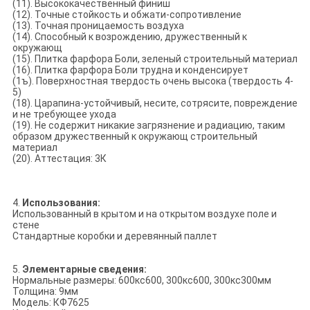
(11). Высококачественный финиш
(12). Точные стойкость и обжати-сопротивление
(13). Точная проницаемость воздуха
(14). Способный к возрождению, дружественный к
окружающ
(15). Плитка фарфора Боли, зеленый строительный материал
(16). Плитка фарфора Боли трудна и конденсирует
(1ъ). Поверхностная твердость очень высока (твердость 4-
5)
(18). Царапина-устойчивый, несите, сотрясите, повреждение
и не требующее ухода
(19). Не содержит никакие загрязнение и радиацию, таким
образом дружественный к окружающ строительный
материал
(20). Аттестация: 3К
4.
Использования:
Использованный в крытом и на открытом воздухе поле и
стене
Стандартные коробки и деревянный паллет
5.
Элементарные сведения:
Нормальные размеры: 600кс600, 300кс600, 300кс300мм
Толщина: 9мм
Модель: КФ7625