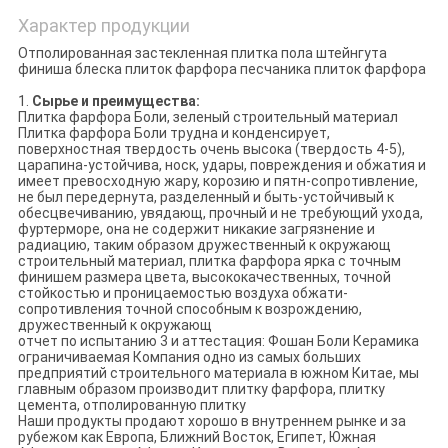
Характер продукции
Отполированная застекленная плитка пола штейнгута
финиша блеска плиток фарфора песчаника плиток фарфора
1.
Сырье и преимущества:
Плитка фарфора Боли, зеленый строительный материал
Плитка фарфора Боли трудна и конденсирует,
поверхностная твердость очень высока (твердость 4-5),
царапина-устойчива, носк, удары, повреждения и обжатия и
имеет превосходную жару, корозию и пятн-сопротивление,
не был передернута, разделенный и быть-устойчивый к
обесцвечиванию, увядающ, прочный и не требующий ухода,
фуртерморе, она не содержит никакие загрязнение и
радиацию, таким образом дружественный к окружающ
строительный материал, плитка фарфора ярка с точным
финишем размера цвета, высококачественных, точной
стойкостью и проницаемостью воздуха обжати-
сопротивления точной способным к возрождению,
дружественный к окружающ
отчет по испытанию 3 и аттестация: Фошан Боли Керамика
ограничиваемая Компания одно из самых больших
предприятий строительного материала в южном Китае, мы
главным образом производит плитку фарфора, плитку
цемента, отполированную плитку
Наши продукты продают хорошо в внутреннем рынке и за
рубежом как Европа, Ближний Восток, Египет, Южная