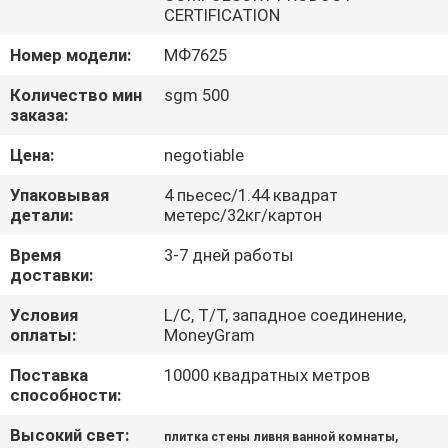
ЗАВОДУ
CERTIFICATION
Номер модели:
МФ7625
КОНТРОЛЬ
Количество мин
sgm 500
КАЧЕСТВА
заказа:
Цена:
negotiable
СВЯЖИТЕСЬ
Упаковывая
4 пьесес/1.44 квадрат
С
детали:
метерс/32кг/картон
НАМИ
Время
3-7 дней работы
доставки:
ЗАПРОСИТЕ
Условия
L/C, T/T, западное соединение,
оплаты:
MoneyGram
ЦИТАТУ
Поставка
10000 квадратных метров
способности:
КАРТА
САЙТА
Высокий свет:
,
плитка стены ливня ванной комнаты