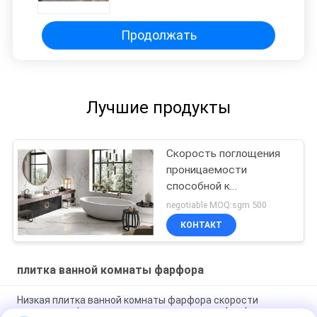
легкие поддерживают
Продолжать
Лучшие продукты
Скорость поглощения
проницаемости
способной к
возрождению воздуха
negotiable MOQ:sgm 500
штрафа плитки
КОНТАКТ
фарфора 24кс48 низкая
плитка ванной комнаты фарфора
Низкая плитка ванной комнаты фарфора скорости
поглощения/отполировала крытые плитки фарфора