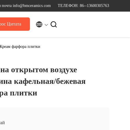
 почта info@bmceramics.com
ТЕЛЕФОН: 86--13600305763


рос Цитата
 Креам фарфора плитки
на открытом воздухе
ина кафельная/бежевая
ра плитки
ай