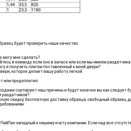
1,44
33,5
820
1
23,3
1180
разец будет проверить наше качество.
о могу мне сделать?
есь в команду если оно в запасе или если мы имеем раздатчика 
огу я получить плитки поставленный к моей двери?
ери, которое делает вашу работу легкой.
т или предоплатил.
продажи сортируют наш причины и будут конечно вы как следует 
и раздатчиков?
рную скидку, бесплатную доставку образца, свободный образец д
требованиям.
ПайПал западный к нашему кчету компании. Если над все отсутс