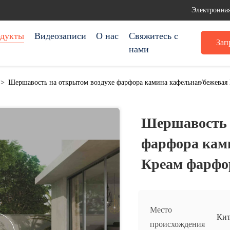
Электронная
дукты
Видеозаписи
О нас
Свяжитесь с
Зап
нами
>
Шершавость на открытом воздухе фарфора камина кафельная/бежевая
Шершавость 
фарфора кам
Креам фарфо
Место
Кит
происхождения