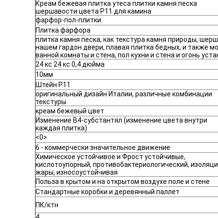
Креам бежевая плитка утеса плитки камня песка
шершавости цвета Р11 для камина
фарфор-пол-плитки
Плитка фарфора
плитка камня песка, как текстура камня природы, шерш
нашем гардон двери, плавая плитка бедных, и также м
ванной комнаты и стена, пол кухни и стена и огонь ус
24 кс 24 кс 0,4 дюйма
10мм
Штейн Р11
оригинальный дизайн Италии, различные комбинации
текстуры
креам бежевый цвет
Изменение В4-субстантял (изменение цвета внутри
каждая плитка)
<0>
6 - коммерчески значительное движение
Химическое устойчивое и Фрост устойчивые,
кислотоупорный, противобактериологический, изоляц
жары, износоустойчивая
Польза в крытом и на открытом воздухе поле и стене
Стандартные коробки и деревянный паллет
ПК/ктн
4