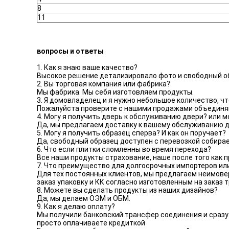
8
11
вопросы и ответы
1. Как я знаю ваше качество?
Высокое решение детализировало фото и свободный об
2. Вы торговая компания или фабрика?
Мы фабрика. Мы себя изготовляем продукты.
3. Я домовладелец и я нужно небольшое количество, чт
Пожалуйста проверите с нашими продажами объединяйт
4. Могу я получить дверь к обслуживанию двери? или м
Да, мы предлагаем доставку к вашему обслуживанию дв
5. Могу я получить образец сперва? И как он поручает?
Да, свободный образец доступен с перевозкой собирае
6. Что если плитки сломленны во время перехода?
Все наши продукты страхование, наше после того как 
7. Что преимущество для долгосрочных импортеров ил
Для тех постоянных клиентов, мы предлагаем неимове
заказ упаковку и КК согласно изготовленным на заказ 
8. Можете вы сделать продукты из наших дизайнов?
Да, мы делаем ОЭМ и ОБМ.
9. Как я делаю оплату?
Мы получили банковский трансфер соединения и сразу 
просто оплачиваете кредиткой