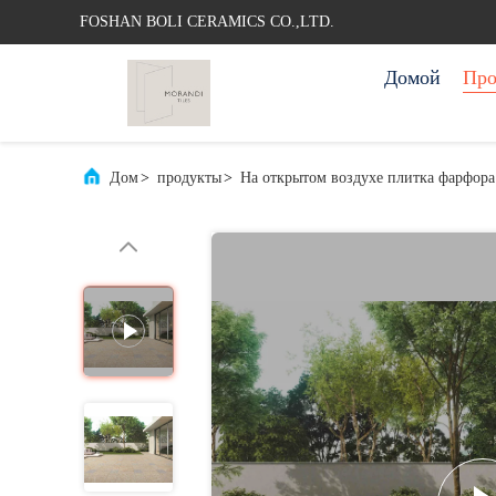
FOSHAN BOLI CERAMICS CO.,LTD.
Домой
Про
Дом
>
продукты
>
На открытом воздухе плитка фарфора