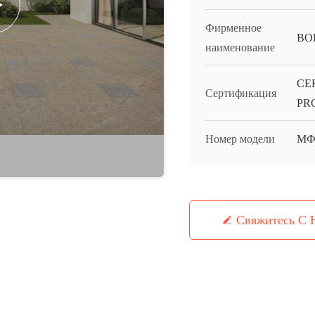
Фирменное
BO
наименование
CE
Сертификация
PR
Номер модели
МФ
Свяжитесь С 