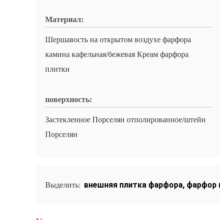
Материал:
Шершавость на открытом воздухе фарфора
камина кафельная/бежевая Креам фарфора
плитки
поверхность:
Застекленное Порселян отполированное/штейн
Порселян
внешняя плитка фарфора
,
фарфор 
Выделить: