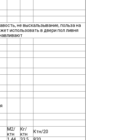
авость, не выскальзывание, польза на
ожет использовать в двери пол ливня
танавливают
ия
М2/
Кг/
Ктн/20
ктн
ктн
1,44
33,5
820