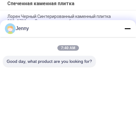
Спеченная каменная плитка
Лорен Черный Синтерированный каменный плитка
800x2700 мм Для идеального баланса
Jenny
Теплоизоляция Сцинтированная каменная плитка
Осенняя серенада Текстиль Покрытие стола
7:40 AM
Путешествие через моря Сцинтированные каменные
плитки Декоративные акценты Мат Финиш
Good day, what product are you looking for?
Популярные категории
Все
Глазурованные 
Каменная Плитка 
Фарфоровой 
Фарфора Взгляда
Плитки
Современная 
Мраморная Плитка 
Плитка Фарфора
Фарфора Взгляда
Деревянные 
Плитка Фарфора 
Плитки Фарфора 
Взгляда Ковра