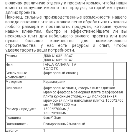
включая различную отделку и профили кромок, чтобы наши
клиенты получали именно тот продукт, который им нужен
для их проекта.
Наконец, сильные производственные возможности нашего
завода означают, что мы можем легко обрабатывать заказы
любого размера и поставлять продукты, которые нужны
нашим клиентам, быстро и эффективно.Ищете ли вы
несколько плит для небольшого жилого проекта или вам
нужно большое количество для коммерческого
строительства, у нас есть ресурсы и опыт, чтобы
удовлетворить ваши потребности.
Режим
ДЖКА163212С47
ДЖКА163212G47
Имя:
ГАРДА КАЛАКАТТА
ЗОЛОТО
Включенные
фарфоровый сланец
компоненты
Материал
Керамогранит
Описание
фарфоровые плиты, которые выглядят как
мрамор фарфор мраморная плита фарфоровая
плита кухонные столешницы полированная
мраморная плита напольная плитка 1600*2700
мм / 1600*3200 мм
Размеры продукта
1600*2700мм /
1600*3200мм
Толщина
6мм/12мм
Заканчивать
Полированный/матовый
шаблон
1