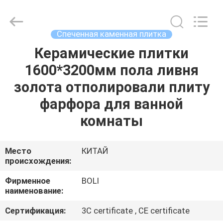
FOSHAN
BOLI
CERAMICS
CO.,LTD..
All
Спеченная каменная плитка
Rights
Reserved.
Керамические плитки
ДОМОЙ
1600*3200мм пола ливня
ПРОДУКТЫ
золота отполировали плиту
фарфора для ванной
ВИДЕОЗАПИСИ
комнаты
О
Место
КИТАЙ
происхождения:
НАС
Фирменное
BOLI
наименование:
ЭКСКУРСИЯ
ПО
Сертификация:
3C certificate , CE certificate