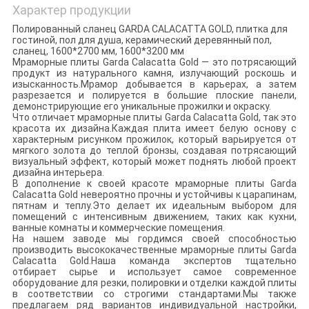
Характер продукции
Полированный сланец GARDA CALACATTA GOLD, плитка для
гостиной, пол для душа, керамический деревянный пол,
сланец, 1600*2700 мм, 1600*3200 мм
Мраморные плиты Garda Calacatta Gold — это потрясающий
продукт из натурального камня, излучающий роскошь и
изысканность.Мрамор добывается в карьерах, а затем
разрезается и полируется в большие плоские панели,
демонстрирующие его уникальные прожилки и окраску.
Что отличает мраморные плиты Garda Calacatta Gold, так это
красота их дизайна.Каждая плита имеет белую основу с
характерным рисунком прожилок, который варьируется от
мягкого золота до теплой бронзы, создавая потрясающий
визуальный эффект, который может поднять любой проект
дизайна интерьера.
В дополнение к своей красоте мраморные плиты Garda
Calacatta Gold невероятно прочны и устойчивы к царапинам,
пятнам и теплу.Это делает их идеальным выбором для
помещений с интенсивным движением, таких как кухни,
ванные комнаты и коммерческие помещения.
На нашем заводе мы гордимся своей способностью
производить высококачественные мраморные плиты Garda
Calacatta Gold.Наша команда экспертов тщательно
отбирает сырье и использует самое современное
оборудование для резки, полировки и отделки каждой плиты
в соответствии со строгими стандартами.Мы также
предлагаем ряд вариантов индивидуальной настройки,