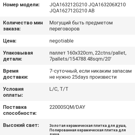
ЗАВОДУ
Номер модели:
JQA163212G210 JQA163206X210
JQA162712G210 AB
КОНТРОЛЬ
Количество мин
Могущий быть предметом
заказа:
переговоров
КАЧЕСТВА
Цена:
negotiable
СВЯЖИТЕСЬ
Упаковывая
паллет 160x320cm, 22ctns/pallet,
детали:
7pallets/154788.48sqm/20'
С
Время
7-суточный, если никаким запасам
НАМИ
доставки:
не нужно 25days произвести
Условия
L/C, T/T
ЗАПРОСИТЕ
оплаты:
ЦИТАТУ
Поставка
22000SQM/DAY
способности:
КАРТА
Высокий свет:
,
Золотая керамическая плитка для душа
САЙТА
Полированная керамическая плитка для
душа