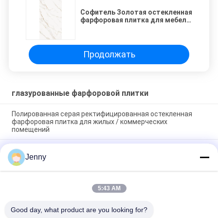
Софитель Золотая остекленная
фарфоровая плитка для мебели
и аксессуаров
Продолжать
глазурованные фарфоровой плитки
Полированная серая ректифицированная остекленная
фарфоровая плитка для жилых / коммерческих
помещений
Глянцевая глазурная ректифицированная фарфоровая
Jenny
плитка с полированной отделкой с низким уровнем
поглощения воды PEI 4
Белая глазурная плитка машина полный корпус
5:43 AM
фарфоровой плитки Мат завершение с 0,05% поглощения
воды
Good day, what product are you looking for?