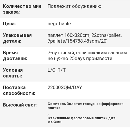
ЗАВОДУ
Количество мин
Подлежит обсуждению
заказа:
КОНТРОЛЬ
Цена:
negotiable
КАЧЕСТВА
Упаковывая
паллет 160x320cm, 22ctns/pallet,
детали:
7pallets/154788.48sqm/20'
СВЯЖИТЕСЬ
Время
7-суточный, если никаким запасам
доставки:
не нужно 25days произвести
С
НАМИ
Условия
L/C, T/T
оплаты:
Поставка
22000SQM/DAY
ЗАПРОСИТЕ
способности:
ЦИТАТУ
Высокий свет:
Софитель Золотая глазурная фарфоровая
плитка
,
КАРТА
Стеклянные фарфоровые плитки для
мебели
САЙТА