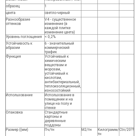
образец
1
цвета
светло-черный
Разнообразие
V4 - существенное
оттенков
изменение (в
каждой плитке
изменение цвета)
Уровень поглощения
< 0,2%
Устойчивость к
6 - значительный
абразии
коммерческий
трафик
Функция
Устойчивый к
химическим
веществам и
морозам,
устойчивый к
кислотам,
антибактериальный,
теплоизоляционный,
износостойкий
Использование
Использование в
помещении и на
улице на полу и
стенке
Опаковка
Стандартные
картоны и
деревянные
поддоны
Размер ((мм)
Пч/тн
М2/тн
Килограмм/
Ctn/20??
тн