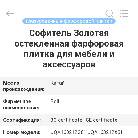
FOSHAN
BOLI
CERAMICS
CO.,LTD..
All
глазурованные фарфоровой плитки
Rights
Reserved.
Софитель Золотая
ДОМОЙ
остекленная фарфоровая
ПРОДУКТЫ
плитка для мебели и
аксессуаров
ВИДЕОЗАПИСИ
Место
Китай
происхождения:
О
НАС
Фирменное
Boli
наименование:
ЭКСКУРСИЯ
Сертификация:
3C certificate , CE certificate
ПО
Номер модели:
JQA163212G81 JQA163212X81