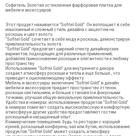
Софитель Золотая остекленная фарфоровая плитка для
мебели и аксессуаров
Этот продукт называется "Sofitel Gold". Он воплощает в себе
изысканный и сложный стиль дизайна с акцентом на
роскошь и цвет золото.
"Sofitel Gold" сочетает в себе моду и роскошь, демонстрируя
привлекательность золота.
"Sofitel Gold" предлагает широкий спектр дизайнерских
вариантов, подходящих для различных применений,
добавляя прикосновение роскоши и элегантности к любому
пространству.
Использование "Sofitel Gold" для внутреннего декора
создает атмосферу роскоши и тепла.и еще больше., что
приводит к ошеломляющему эффекту.
Мебель и аксессуары: включение "Sofitel Gold" в дизайн
мебели и аксессуаров придает пространству оттенок
роскоши.светильники, и больше становятся фокусными
точками, улучшая общую визуальную привлекательность.
Удобства в номерах: использование продуктов "Sofitel Gold"
в номерах помогает создать высококлассную и комфортную
атмосферу.и другие удобства предоставляют гостям
роскошный и насыщенный опыт.
Коммерческие помещения: будь то ресторан с хорошей
кухней, роскошный конференц-зал или бутик, использование
продуктов "Sofitel Gold" может создать атмосферу