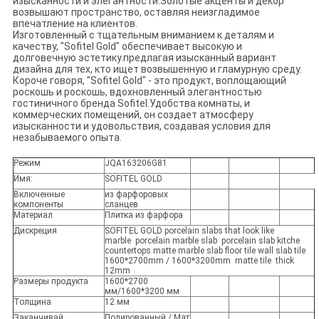
изысканности и элегантности.Золотые акценты и декор
возвышают пространство, оставляя неизгладимое
впечатление на клиентов.
Изготовленный с тщательным вниманием к деталям и
качеству, "Sofitel Gold" обеспечивает высокую и
долговечную эстетику.предлагая изысканный вариант
дизайна для тех, кто ищет возвышенную и гламурную среду.
Короче говоря, "Sofitel Gold" - это продукт, воплощающий
роскошь и роскошь, вдохновленный элегантностью
гостиничного бренда Sofitel.Удобства комнаты, и
коммерческих помещений, он создает атмосферу
изысканности и удовольствия, создавая условия для
незабываемого опыта.
Режим
JQA163206G81
Имя:
SOFITEL GOLD
Включенные
из фарфоровых
компоненты
сланцев
Материал
Плитка из фарфора
Дискреция
SOFITEL GOLD porcelain slabs that look like
marble porcelain marble slab porcelain slab kitche
countertops matte marble slab floor tile wall slab tile
1600*2700mm / 1600*3200mm matte tile thick
12mm
Размеры продукта
1600*2700
мм/1600*3200 мм
Толщина
12 мм
Заканчивай.
Полированный / Мат