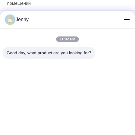
помещений
Глянцевая глазурная ректифицированная фарфоровая
Jenny
плитка с полированной отделкой с низким уровнем
поглощения воды PEI 4
11:02 PM
Белая глазурная плитка машина полный корпус
фарфоровой плитки Мат завершение с 0,05% поглощения
Good day, what product are you looking for?
воды
Популярные категории
Все
Глазурованные 
Каменная Плитка 
Фарфоровой 
Фарфора Взгляда
Плитки
Современная 
Мраморная Плитка 
Плитка Фарфора
Фарфора Взгляда
Деревянные 
Плитка Фарфора 