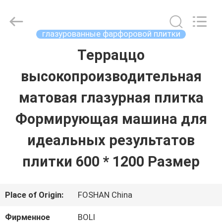
2026
FOSHAN
BOLI
CERAMICS
глазурованные фарфоровой плитки
CO.,LTD..
All
Терраццо
ДОМОЙ
Rights
Reserved.
высокопроизводительная
ПРОДУКТЫ
матовая глазурная плитка
Формирующая машина для
ВИДЕОЗАПИСИ
идеальных результатов
плитки 600 * 1200 Размер
О
НАС
Place of Origin:
FOSHAN China
ЭКСКУРСИЯ
Фирменное
BOLI