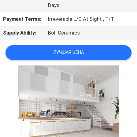
Days .
ЦИТАТУ
Payment Terms:
Irreverable L/C At Sight , T/T
КАРТА
Supply Ability:
Boli Ceramics
САЙТА
ЛУЧШАЯ ЦЕНА
ПОЛИТИКА
КОНФИДЕНЦИАЛЬНОСТИ