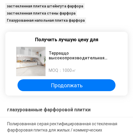
застекленная плитка штейнгута фарфора
застекленная плитка стены фарфора
Глазурованная напольная плитка фарфора
Получить лучшую цену для
Терраццо
высокопроизводительная
матовая глазурная плитка
Формирующая машина для
MOQ：
1000㎡
идеальных результатов плитки
600 * 1200 Размер
Продолжать
глазурованные фарфоровой плитки
Полированная серая ректифицированная остекленная
фарфоровая плитка для жилых / коммерческих