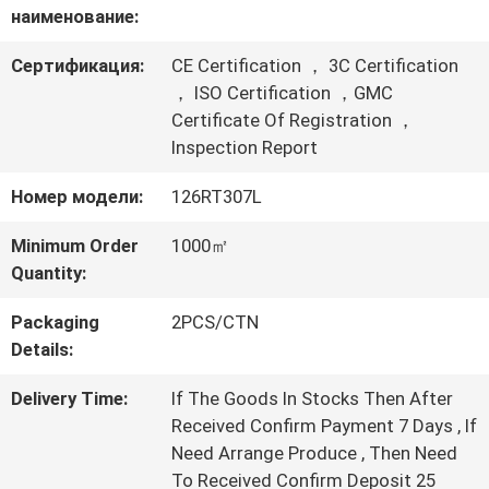
наименование:
ПО
Сертификация:
CE Certification ， 3C Certification
ЗАВОДУ
， ISO Certification ，GMC
Certificate Of Registration ，
Inspection Report
КОНТРОЛЬ
Номер модели:
126RT307L
КАЧЕСТВА
Minimum Order
1000㎡
Quantity:
СВЯЖИТЕСЬ
Packaging
2PCS/CTN
С
Details:
НАМИ
Delivery Time:
If The Goods In Stocks Then After
Received Confirm Payment 7 Days , If
Need Arrange Produce , Then Need
ЗАПРОСИТЕ
To Received Confirm Deposit 25