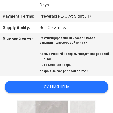
ЦИТАТУ
Days .
Payment Terms:
Irreverable L/C At Sight , T/T
КАРТА
Supply Ability:
Boli Ceramics
САЙТА
Высокий свет:
Ректифицированный краевой ковер
выглядит фарфоровой плитки
,
ПОЛИТИКА
Коммерческий ковер выглядит фарфоровой
плитки
КОНФИДЕНЦИАЛЬНОСТИ
,
,
Стеклянные ковры
покрытые фарфоровой плитой
ЛУЧШАЯ ЦЕНА