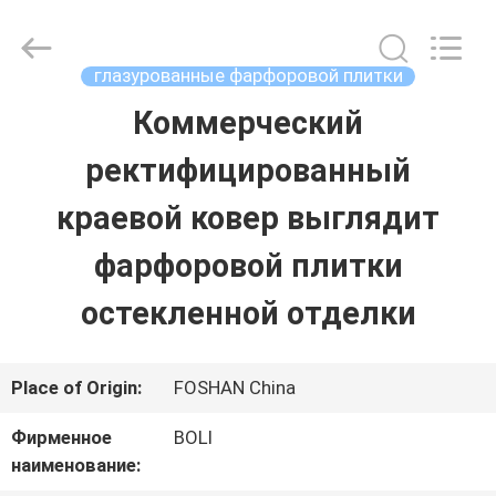
2026
FOSHAN
BOLI
CERAMICS
глазурованные фарфоровой плитки
CO.,LTD..
All
Коммерческий
ДОМОЙ
Rights
Reserved.
ректифицированный
ПРОДУКТЫ
краевой ковер выглядит
фарфоровой плитки
ВИДЕОЗАПИСИ
остекленной отделки
О
Place of Origin:
FOSHAN China
НАС
Фирменное
BOLI
наименование:
ЭКСКУРСИЯ