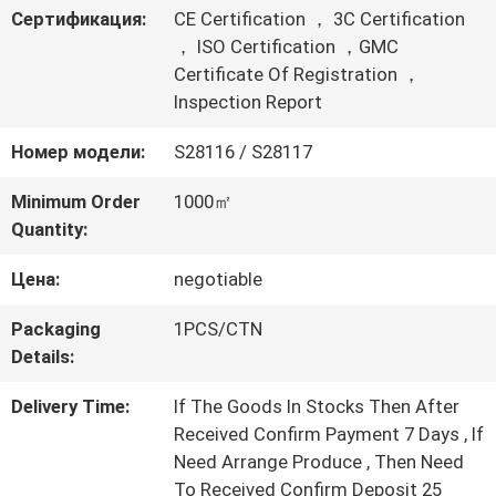
Сертификация:
CE Certification ， 3C Certification
ПО
， ISO Certification ，GMC
Certificate Of Registration ，
ЗАВОДУ
Inspection Report
Номер модели:
S28116 / S28117
КОНТРОЛЬ
Minimum Order
1000㎡
КАЧЕСТВА
Quantity:
Цена:
negotiable
СВЯЖИТЕСЬ
Packaging
1PCS/CTN
С
Details:
НАМИ
Delivery Time:
If The Goods In Stocks Then After
Received Confirm Payment 7 Days , If
Need Arrange Produce , Then Need
ЗАПРОСИТЕ
To Received Confirm Deposit 25