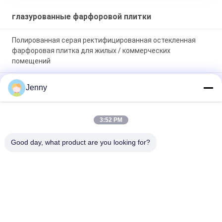
глазурованные фарфоровой плитки
Полированная серая ректифицированная остекленная
фарфоровая плитка для жилых / коммерческих
помещений
Глянцевая глазурная ректифицированная фарфоровая
Jenny
плитка с полированной отделкой с низким уровнем
поглощения воды PEI 4
3:52 PM
Белая глазурная плитка машина полный корпус
фарфоровой плитки Мат завершение с 0,05% поглощения
Good day, what product are you looking for?
воды
Популярные категории
Все
Глазурованные 
Каменная Плитка 