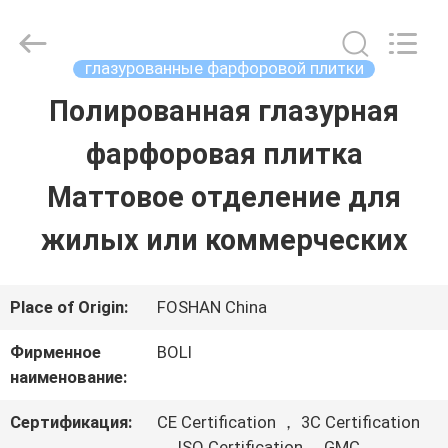
2026
FOSHAN
BOLI
CERAMICS
глазурованные фарфоровой плитки
CO.,LTD..
All
Полированная глазурная
ДОМОЙ
Rights
Reserved.
фарфоровая плитка
ПРОДУКТЫ
Маттовое отделение для
жилых или коммерческих
ВИДЕОЗАПИСИ
Place of Origin:
FOSHAN China
О
Фирменное
BOLI
НАС
наименование:
Сертификация:
CE Certification ， 3C Certification
ЭКСКУРСИЯ
， ISO Certification ，GMC