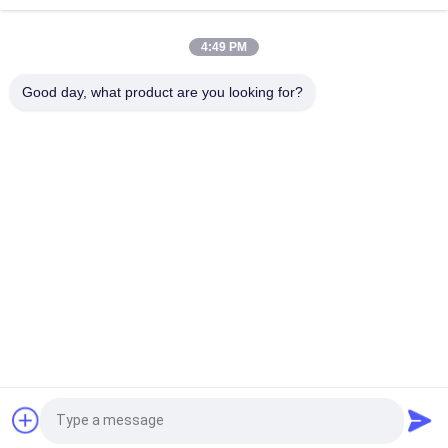
поглощения воды PEI 4
4:49 PM
Белая глазурная плитка машина полный корпус
фарфоровой плитки Мат завершение с 0,05% поглощения
Good day, what product are you looking for?
воды
Популярные категории
Все
Глазурованные 
Каменная Плитка 
Фарфоровой 
Фарфора Взгляда
Плитки
Современная 
Мраморная Плитка 
Плитка Фарфора
Фарфора Взгляда
Деревянные 
Плитка Фарфора 
Плитки Фарфора 
Взгляда Ковра
Влияния
Плитка Фарфора 
Плитка Фарфора 
Запрос Цитировать
Взгляда Цемента
24кс24