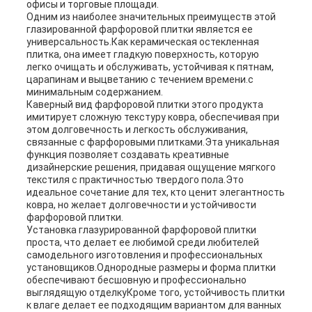
офисы и торговые площади.
Одним из наиболее значительных преимуществ этой
глазированной фарфоровой плитки является ее
универсальность.Как керамическая остекленная
плитка, она имеет гладкую поверхность, которую
легко очищать и обслуживать, устойчивая к пятнам,
царапинам и выцветанию с течением времени.с
минимальным содержанием.
Каверный вид фарфоровой плитки этого продукта
имитирует сложную текстуру ковра, обеспечивая при
этом долговечность и легкость обслуживания,
связанные с фарфоровыми плитками.Эта уникальная
функция позволяет создавать креативные
дизайнерские решения, придавая ощущение мягкого
текстиля с практичностью твердого пола.Это
идеальное сочетание для тех, кто ценит элегантность
ковра, но желает долговечности и устойчивости
фарфоровой плитки.
Установка глазурированной фарфоровой плитки
проста, что делает ее любимой среди любителей
самодельного изготовления и профессиональных
установщиков.Однородные размеры и форма плитки
обеспечивают бесшовную и профессионально
выглядящую отделкуКроме того, устойчивость плитки
к влаге делает ее подходящим вариантом для ванных