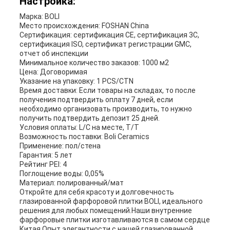
Настройка:
Марка: BOLI
Место происхождения: FOSHAN China
Сертификация: сертификация CE, сертификация 3C,
сертификация ISO, сертификат регистрации GMC,
отчет об инспекции
Минимальное количество заказов: 1000 м2
Цена: Договоримая
Указание на упаковку: 1 PCS/CTN
Время доставки: Если товары на складах, то после
получения подтвердить оплату 7 дней, если
необходимо организовать производить, то нужно
получить подтвердить депозит 25 дней.
Условия оплаты: L/C на месте, T/T
Возможность поставки: Boli Ceramics
Применение: пол/стена
Гарантия: 5 лет
Рейтинг PEI: 4
Поглощение воды: 0,05%
Материал: полированный/мат
Откройте для себя красоту и долговечность
глазированной фарфоровой плитки BOLI, идеального
решения для любых помещений.Наши внутренние
фарфоровые плитки изготавливаются в самом сердце
Китая.Опыт элегантности с нашей глазированной