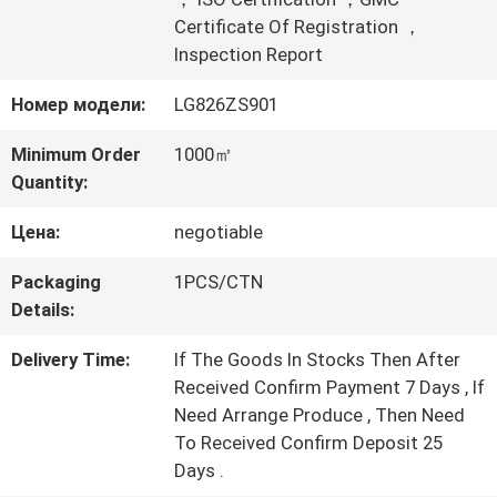
Certificate Of Registration ，
ПО
Inspection Report
ЗАВОДУ
Номер модели:
LG826ZS901
Minimum Order
1000㎡
КОНТРОЛЬ
Quantity:
КАЧЕСТВА
Цена:
negotiable
Packaging
1PCS/CTN
СВЯЖИТЕСЬ
Details:
С
Delivery Time:
If The Goods In Stocks Then After
Received Confirm Payment 7 Days , If
НАМИ
Need Arrange Produce , Then Need
To Received Confirm Deposit 25
ЗАПРОСИТЕ
Days .