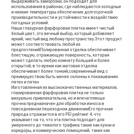
выдерживать заморозки, он подходит для
использования в районах, где наблюдаются холодные
и низкие температуры.обеспечение долгосрочной
производительности и устойчивости к воздействию
погодных условий.
Наша глазурная фарфоровая плитка имеет чистый
белый цвет, это вечный выбор, который добавляет
яркий, чистый вид любому пространству.Этот продукт
может соответствовать любой из
предпочтенийПолированная отделка обеспечивает
блестящую, отражающую поверхность, которая
может сделать любую комнату большей и более
открытой, в то время как матовая отделка
обеспечивает более тонкий,современный вид с
преимуществом быть менее склонны к показыванию
пятен и пятен.
Изготовленная из высококачественных материалов,
глазированная фарфоровая плитка не только
визуально привлекательна, но и впечатляюще
прочна.предназначен для обработки износа в
повседневном пешеходном движенииЕго прочная
природа отражается в его PEI рейтинг 4, что
указывает на то, что эта плитка подходит для
умеренного до тяжелого трафика.такие как кухни и
коридоры, и коммерческих помещений, таких как