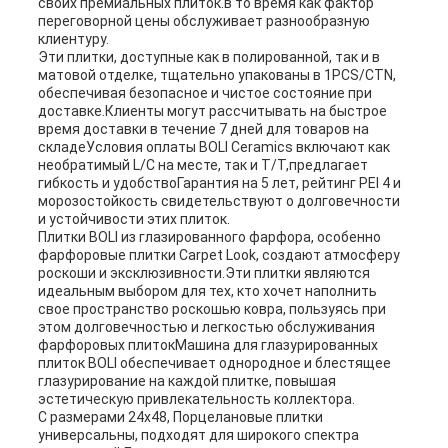
своих премиальных плиток.в то время как фактор
переговорной цены обслуживает разнообразную
клиентуру.
Эти плитки, доступные как в полированной, так и в
матовой отделке, тщательно упакованы в 1PCS/CTN,
обеспечивая безопасное и чистое состояние при
доставке.Клиенты могут рассчитывать на быстрое
время доставки в течение 7 дней для товаров на
складеУсловия оплаты BOLI Ceramics включают как
необратимый L/C на месте, так и T/T,предлагает
гибкость и удобствоГарантия на 5 лет, рейтинг PEI 4 и
морозостойкость свидетельствуют о долговечности
и устойчивости этих плиток.
Плитки BOLI из глазированного фарфора, особенно
фарфоровые плитки Carpet Look, создают атмосферу
роскоши и эксклюзивности.Эти плитки являются
идеальным выбором для тех, кто хочет наполнить
свое пространство роскошью ковра, пользуясь при
этом долговечностью и легкостью обслуживания
фарфоровых плитокМашина для глазурированных
плиток BOLI обеспечивает однородное и блестящее
глазурирование на каждой плитке, повышая
эстетическую привлекательность коллектора.
С размерами 24x48, Порцелановые плитки
универсальны, подходят для широкого спектра