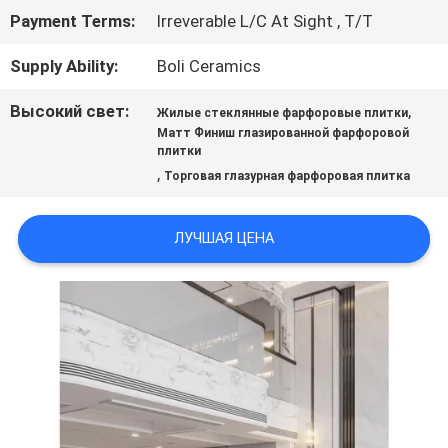
ЦИТАТУ
Payment Terms:
Irreverable L/C At Sight , T/T
Supply Ability:
Boli Ceramics
КАРТА
Высокий свет:
,
Жилые стеклянные фарфоровые плитки
САЙТА
Матт Финиш глазированной фарфоровой
плитки
,
Торговая глазурная фарфоровая плитка
ПОЛИТИКА
ЛУЧШАЯ ЦЕНА
КОНФИДЕНЦИАЛЬНОСТИ