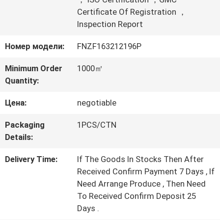
Certificate Of Registration ，
ПО
Inspection Report
ЗАВОДУ
Номер модели:
FNZF163212196P
Minimum Order
1000㎡
КОНТРОЛЬ
Quantity:
КАЧЕСТВА
Цена:
negotiable
Packaging
1PCS/CTN
СВЯЖИТЕСЬ
Details:
С
Delivery Time:
If The Goods In Stocks Then After
Received Confirm Payment 7 Days , If
НАМИ
Need Arrange Produce , Then Need
To Received Confirm Deposit 25
ЗАПРОСИТЕ
Days .