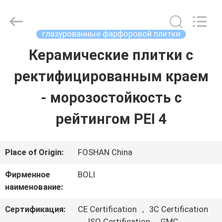
2026
FOSHAN
BOLI
CERAMICS
глазурованные фарфоровой плитки
CO.,LTD..
All
Керамические плитки с
ДОМОЙ
Rights
Reserved.
ректифицированным краем
ПРОДУКТЫ
- морозостойкость с
рейтингом PEI 4
ВИДЕОЗАПИСИ
Place of Origin:
FOSHAN China
О
Фирменное
BOLI
НАС
наименование:
Сертификация:
CE Certification ， 3C Certification
ЭКСКУРСИЯ
， ISO Certification ，GMC