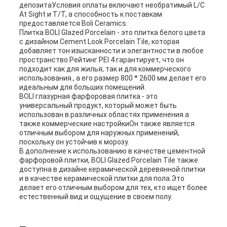
депозитаУсловия оплаты включают необратимый L/C
At Sight и T/T, а способность к поставкам
предоставляется Boli Ceramics.
Плитка BOLI Glazed Porcelain - это плитка белого цвета
с дизайном Cement Look Porcelain Tile, которая
добавляет тон изысканности и элегантности в любое
пространство.Рейтинг PEI 4 гарантирует, что он
подходит как для жилья, так и для коммерческого
использования., а его размер 800 * 2600 мм делает его
идеальным для больших помещений.
BOLI глазурная фарфоровая плитка - это
универсальный продукт, который может быть
использован в различных областях применения.а
также коммерческие настройкиОн также является
отличным выбором для наружных применений,
поскольку он устойчив к морозу.
В дополнение к использованию в качестве цементной
фарфоровой плитки, BOLI Glazed Porcelain Tile также
доступна в дизайне керамической деревянной плитки
и в качестве керамической плитки для пола.Это
делает его отличным выбором для тех, кто ищет более
естественный вид и ощущение в своем полу.