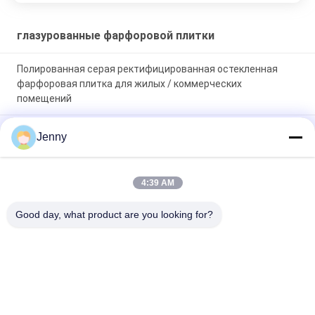
глазурованные фарфоровой плитки
Полированная серая ректифицированная остекленная
фарфоровая плитка для жилых / коммерческих
помещений
Глянцевая глазурная ректифицированная фарфоровая
Jenny
плитка с полированной отделкой с низким уровнем
поглощения воды PEI 4
4:39 AM
Белая глазурная плитка машина полный корпус
фарфоровой плитки Мат завершение с 0,05% поглощения
Good day, what product are you looking for?
воды
Популярные категории
Все