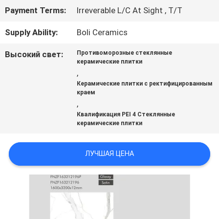
ЦИТАТУ
Payment Terms:
Irreverable L/C At Sight , T/T
Supply Ability:
Boli Ceramics
КАРТА
Высокий свет:
Противоморозные стеклянные
керамические плитки
САЙТА
,
Керамические плитки с ректифицированным
краем
ПОЛИТИКА
,
Квалификация PEI 4 Стеклянные
КОНФИДЕНЦИАЛЬНОСТИ
керамические плитки
ЛУЧШАЯ ЦЕНА