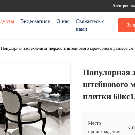
Электронная
дукты
Видеозаписи
О нас
Свяжитесь с
Зап
нами
Популярная застекленная твердость штейнового мраморного размера см
Популярная з
штейнового м
плитки 60кс1
Место
Кит
происхождения