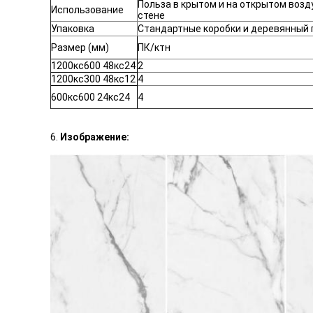
Польза в крытом и на открытом возд
Использование
стене
Упаковка
Стандартные коробки и деревянный 
Размер (мм)
ПК/ктн
1200кс600 48кс24
2
1200кс300 48кс12
4
600кс600 24кс24
4
6.
Изображение: