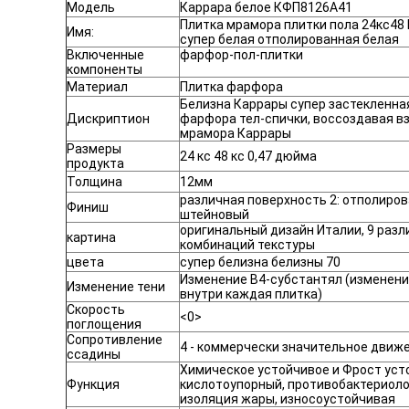
Модель
Каррара белое КФП8126А41
Плитка мрамора плитки пола 24кс48
Имя:
супер белая отполированная белая
Включенные
фарфор-пол-плитки
компоненты
Материал
Плитка фарфора
Белизна Каррары супер застекленна
Дискриптион
фарфора тел-спички, воссоздавая в
мрамора Каррары
Размеры
24 кс 48 кс 0,47 дюйма
продукта
Толщина
12мм
различная поверхность 2: отполиров
Финиш
штейновый
оригинальный дизайн Италии, 9 раз
картина
комбинаций текстуры
цвета
супер белизна белизны 70
Изменение В4-субстантял (изменени
Изменение тени
внутри каждая плитка)
Скорость
<0>
поглощения
Сопротивление
4 - коммерчески значительное движ
ссадины
Химическое устойчивое и Фрост уст
Функция
кислотоупорный, противобактериоло
изоляция жары, износоустойчивая