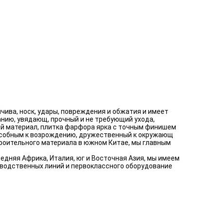
чива, носк, удары, повреждения и обжатия и имеет
анию, увядающ, прочный и не требующий ухода,
ый материал, плитка фарфора ярка с точным финишем
особным к возрождению, дружественный к окружающ
роительного материала в южном Китае, мы главным
едняя Африка, Италия, юг и Восточная Азия, мы имеем
зводственных линий и первоклассного оборудование