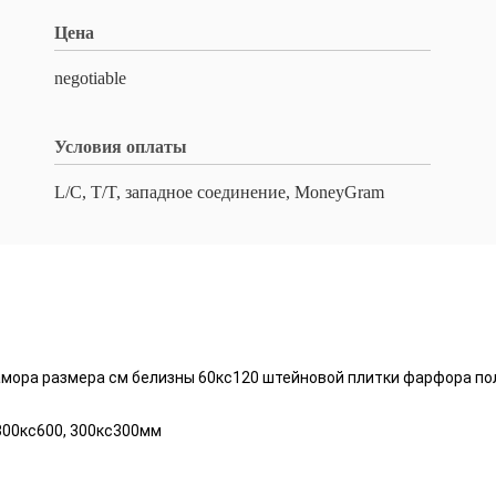
Цена
negotiable
Условия оплаты
L/C, T/T, западное соединение, MoneyGram
амора размера см белизны 60кс120 штейновой плитки фарфора по
300кс600, 300кс300мм