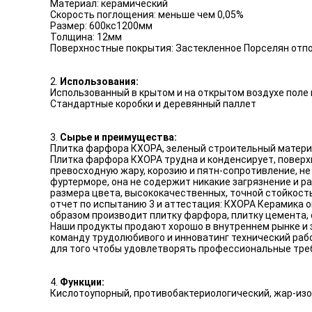
Материал: керамический
Скорость поглощения: меньше чем 0,05%
Размер: 600кс1200мм
Толщина: 12мм
Поверхностные покрытия: Застекленное Порселян отп
2.
Использования:
Использованный в крытом и на открытом воздухе поле 
Стандартные коробки и деревянный паллет
3.
Сырье и преимущества:
Плитка фарфора КХОРА, зеленый строительный матер
Плитка фарфора КХОРА трудна и конденсирует, поверхн
превосходную жару, корозию и пятн-сопротивление, не
фуртерморе, она не содержит никакие загрязнение и 
размера цвета, высококачественных, точной стойкос
отчет по испытанию 3 и аттестация: КХОРА Керамика 
образом производит плитку фарфора, плитку цемента,
Наши продукты продают хорошо в внутреннем рынке и з
команду трудолюбивого и инноватинг технический раб
для того чтобы удовлетворять профессиональные треб
4.
Функции:
Кислотоупорный, противобактериологический, жар-из