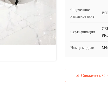
Фирменное
BO
наименование
CE
Сертификация
PR
Номер модели
МФ
Свяжитесь С 