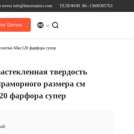
 почта info@bmceramics.com
ТЕЛЕФОН: 86--13600305763


рос Цитата
 плитки 60кс120 фарфора супер
астекленная твердость
раморного размера см
20 фарфора супер
ай