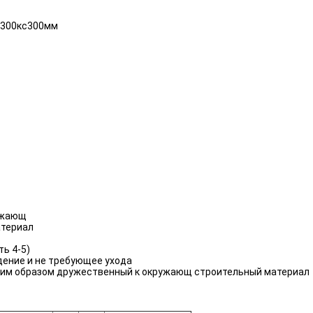
, 300кс300мм
ружающ
атериал
ь 4-5)
ждение и не требующее ухода
таким образом дружественный к окружающ строительный материал