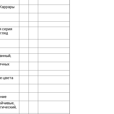
 Каррары
я серия
згляд
анный,
личных
е цвета
ение
ойчивые,
гический,