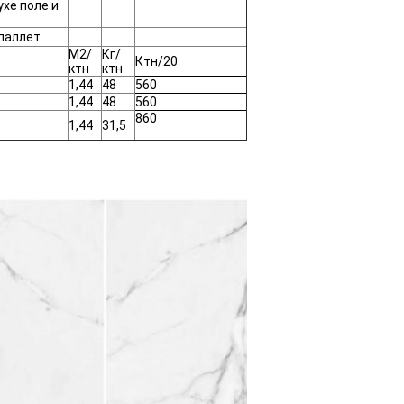
ухе поле и
паллет
М2/
Кг/
Ктн/20
ктн
ктн
1,44
48
560
1,44
48
560
860
1,44
31,5