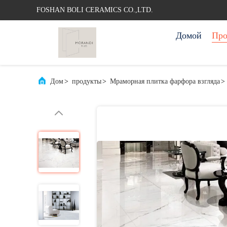
FOSHAN BOLI CERAMICS CO.,LTD.
Домой
Про
Дом
>
продукты
>
Мраморная плитка фарфора взгляда
>