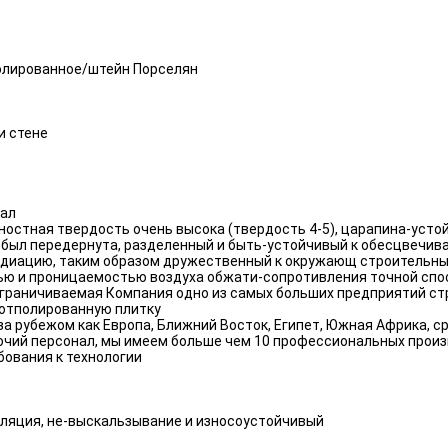
олированное/штейн Порселян
и стене
иал
остная твердость очень высока (твердость 4-5), царапина-устой
 был передернута, разделенный и быть-устойчивый к обесцвечив
радиацию, таким образом дружественный к окружающ строительн
тью и проницаемостью воздуха обжати-сопротивления точной сп
ограничиваемая Компания одно из самых больших предприятий ст
 отполированную плитку
а рубежом как Европа, Ближний Восток, Египет, Южная Африка, ср
очий персонал, мы имеем больше чем 10 профессиональных прои
ования к технологии
оляция, не-выскальзывание и износоустойчивый