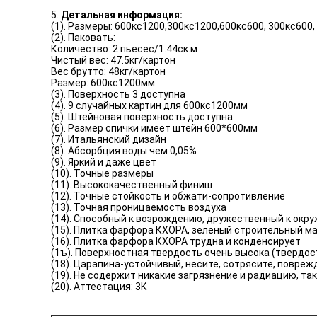
5.
Детальная информация:
(1). Размеры: 600кс1200,300кс1200,600кс600, 300кс600
(2). Паковать:
Количество: 2 пьесес/1.44ск.м
Чистый вес: 47.5кг/картон
Вес брутто: 48кг/картон
Размер: 600кс1200мм
(3). Поверхность 3 доступна
(4). 9 случайных картин для 600кс1200мм
(5). Штейновая поверхность доступна
(6). Размер спички имеет штейн 600*600мм
(7). Итальянский дизайн
(8). Абсорбция воды чем 0,05%
(9). Яркий и даже цвет
(10). Точные размеры
(11). Высококачественный финиш
(12). Точные стойкость и обжати-сопротивление
(13). Точная проницаемость воздуха
(14). Способный к возрождению, дружественный к ок
(15). Плитка фарфора КХОРА, зеленый строительный м
(16). Плитка фарфора КХОРА трудна и конденсирует
(1ъ). Поверхностная твердость очень высока (твердост
(18). Царапина-устойчивый, несите, сотрясите, повре
(19). Не содержит никакие загрязнение и радиацию, 
(20). Аттестация: 3К