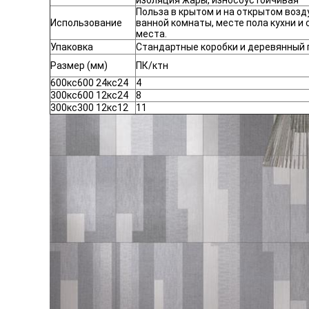
изоляция жары, износоустойчивая
Польза в крытом и на открытом возду
Использование
ванной комнаты, месте пола кухни и 
места.
Упаковка
Стандартные коробки и деревянный 
Размер (мм)
ПК/ктн
600кс600 24кс24
4
300кс600 12кс24
8
300кс300 12кс12
11