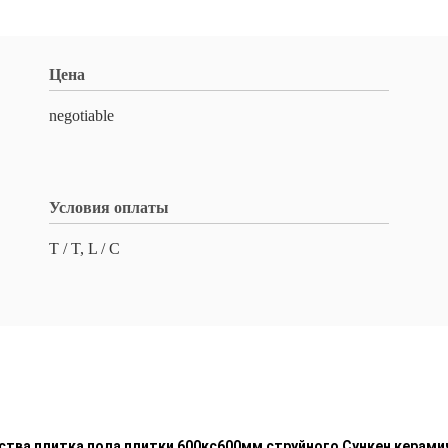
Цена
negotiable
Условия оплаты
T / T, L / C
ства плитка пола плитки 600кс600мм струйного Сункен керам