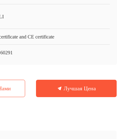
LI
ertificate and CE certificate
60291
Нами
Лучшая Цена