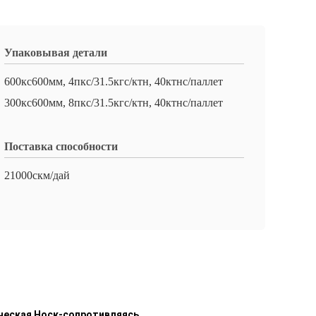
Упаковывая детали
600кс600мм, 4пкс/31.5кгс/ктн, 40ктнс/паллет
300кс600мм, 8пкс/31.5кгс/ктн, 40ктнс/паллет
Поставка способности
21000скм/дай
ическая Носк-сопротивляясь