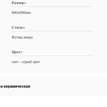
Размер::
600x600mm
Стиль::
Взгляд ковра
Цвет::
свет - серый цвет
ра керамическая