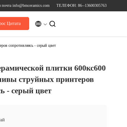
 почта info@bmceramics.com
ТЕЛЕФОН: 86--13600305763


рос Цитата
ров сопротивляясь - серый цвет
ерамической плитки 600кс600
ливы струйных принтеров
ь - серый цвет
ай