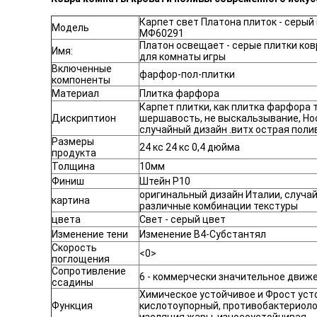
Карпет свет Платона плиток - серый
Модель
МФ60291
Платон освещает - серые плитки ков
Имя:
для комнаты игры
Включенные
фарфор-пол-плитки
компоненты
Материал
Плитка фарфора
Карпет плитки, как плитка фарфора 
Дискриптион
шершавость, не выскальзывание, Нос
случайный дизайн .витх острая поли
Размеры
24 кс 24 кс 0,4 дюйма
продукта
Толщина
10мм
Финиш
Штейн Р10
оригинальный дизайн Италии, случа
картина
различные комбинации текстуры
цвета
Свет - серый цвет
Изменение тени
Изменение В4-Субстантял
Скорость
<0>
поглощения
Сопротивление
6 - коммерчески значительное движ
ссадины
Химическое устойчивое и Фрост уст
Функция
кислотоупорный, противобактериоло