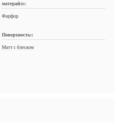
матерайл::
Фарфор
Поверхность::
Матт с блеском