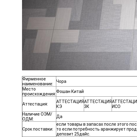
Фирменное
Чора
наименование:
Место
Фошан Китай
происхождения:
АТТЕСТАЦИЯ
АТТЕСТАЦИЯ
АТТЕСТАЦИ
Аттестация:
КЭ
3К
ИСО
Наличие ОЭМ/
Да
ОДМ:
если товары в запасах после этого по
Срок поставки:
то если потребность аранжирует про
депозит 25дайс.