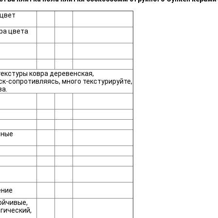
 цвет
ра цвета
текстуры ковра деревенская,
к-сопротивляясь, много текстурируйте,
ва.
йные
ение
ойчивые,
гический,