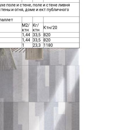
хе поле и стене, поле и стене ливня
стены и огня, доме и ект публичного
паллет
М2/
Кг/
Ктн/20
ктн
ктн
1,44
33,5
820
1,44
33,5
820
1
23,3
1180