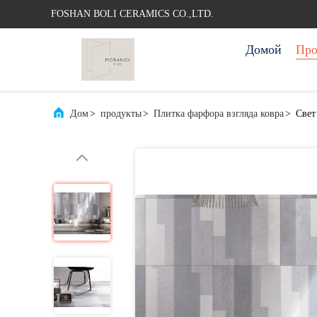
FOSHAN BOLI CERAMICS CO.,LTD.
Домой
Про
Дом
>
продукты
>
Плитка фарфора взгляда ковра
>
Свет