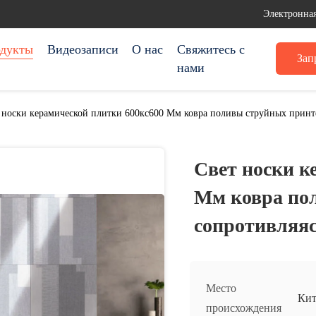
Электронная
дукты
Видеозаписи
О нас
Свяжитесь с
Зап
нами
 носки керамической плитки 600кс600 Мм ковра поливы струйных принте
Свет носки к
Мм ковра по
сопротивляяс
Место
Кит
происхождения