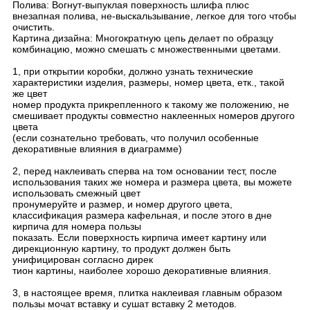
Полива: Вогнут-выпуклая поверхность шлифа плюс
внезапная полива, не-выскальзывание, легкое для того чтобы
очистить.
Картина дизайна: Многократную цепь делает по образцу
комбинацию, можно смешать с множественными цветами.
1, при открытии коробки, должно узнать технические
характеристики изделия, размеры, номер цвета, етк., такой
же цвет
номер продукта прикрепленного к такому же положению, не
смешивает продукты совместно наклеенных номеров другого
цвета
(если сознательно требовать, что получил особенные
декоративные влияния в диаграмме)
2, перед наклеивать сперва на том основании тест, после
использования таких же номера и размера цвета, вы можете
использовать смежный цвет
пронумеруйте и размер, и номер другого цвета,
классификация размера кафельная, и после этого в дне
кирпича для номера пользы
показать. Если поверхность кирпича имеет картину или
дирекционную картину, то продукт должен быть
унифицирован согласно дирек
тион картины, наиболее хорошо декоративные влияния.
3, в настоящее время, плитка наклеивая главным образом
пользы мочат вставку и сушат вставку 2 методов.