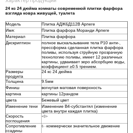
Характер продукции
24 кс 24 дюйма комнаты современной плитки фарфора
взгляда ковра живущей, туалета
Модель
Плитка АДЖ6Д112В Арпеге
Имя:
Плитка фарфора Моранди Арпеге
Материал
Плитка фарфора
Дискриптион
полное выскальзывание тела Р10 анти-,
прессформа сделанная плитка фарфора
поливы, используя струйную прозрачную
технологию поливы, имеет 12 различных
картины, удваивает зеро абсорбцию воды,
коэффициент ≥0.5 трением.
Размеры
24 кс 24 дюйма
продукта
Толщина
9.5мм
Финиш
вогнутая матовая поверхность
картина
картины 12рандом
цвета
Бежевый цвет
Изменение тени
Изменение В4-субстантял (изменение
цвета внутри каждая плитка)
Скорость
<0>
поглощения
Сопротивление
коммерчески значительное движение
6 -
ссадины