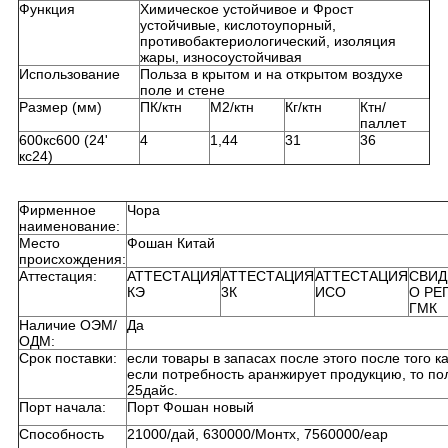
Функция
Химическое устойчивое и Фрост
устойчивые, кислотоупорный,
противобактериологический, изоляция
жары, износоустойчивая
Использование
Польза в крытом и на открытом воздухе
поле и стене
Размер (мм)
ПК/ктн
М2/ктн
Кг/ктн
Ктн/
паллет
600кс600 (24'
4
1,44
31
36
кс24)
Фирменное
Чора
наименование:
Место
Фошан Китай
происхождения:
Аттестация:
АТТЕСТАЦИЯ
АТТЕСТАЦИЯ
АТТЕСТАЦИЯ
СВИД
КЭ
3К
ИСО
О РЕ
ГМК
Наличие ОЭМ/
Да
ОДМ:
Срок поставки:
если товары в запасах после этого после того 
если потребность аранжирует продукцию, то по
25дайс.
Порт начала:
Порт Фошан новый
Способность
21000/дай, 630000/Монтх, 7560000/еар