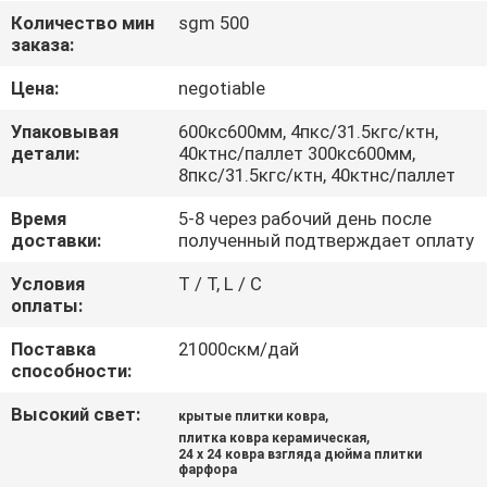
ЗАВОДУ
Количество мин
sgm 500
заказа:
КОНТРОЛЬ
Цена:
negotiable
КАЧЕСТВА
Упаковывая
600кс600мм, 4пкс/31.5кгс/ктн,
детали:
40ктнс/паллет 300кс600мм,
8пкс/31.5кгс/ктн, 40ктнс/паллет
СВЯЖИТЕСЬ
Время
5-8 через рабочий день после
С
доставки:
полученный подтверждает оплату
НАМИ
Условия
T / T, L / C
оплаты:
ЗАПРОСИТЕ
Поставка
21000скм/дай
ЦИТАТУ
способности:
Высокий свет:
,
крытые плитки ковра
КАРТА
,
плитка ковра керамическая
24 x 24 ковра взгляда дюйма плитки
САЙТА
фарфора