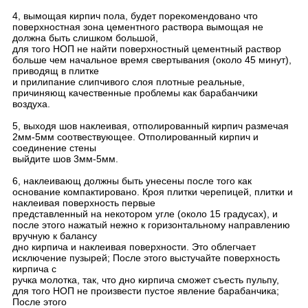
4, вымощая кирпич пола, будет порекомендовано что
поверхностная зона цементного раствора вымощая не
должна быть слишком большой,
для того НОП не найти поверхностный цементный раствор
больше чем начальное время свертывания (около 45 минут),
приводящ в плитке
и прилипание слипчивого слоя плотные реальные,
причиняющ качественные проблемы как барабанчики
воздуха.
5, выходя шов наклеивая, отполированный кирпич размечая
2мм-5мм соотвествующее. Отполированный кирпич и
соединение стены
выйдите шов 3мм-5мм.
6, наклеивающ должны быть унесены после того как
основание компактировано. Кроя плитки черепицей, плитки и
наклеивая поверхность первые
представленный на некотором угле (около 15 градусах), и
после этого нажатый нежно к горизонтальному направлению
вручную к балансу
дно кирпича и наклеивая поверхности. Это облегчает
исключение пузырей; После этого выстучайте поверхность
кирпича с
ручка молотка, так, что дно кирпича сможет съесть пульпу,
для того НОП не произвести пустое явление барабанчика;
После этого