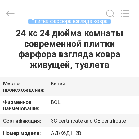
FOSHAN
BOLI
CERAMICS
CO.,LTD..
All
Плитка фарфора взгляда ковра
Rights
Reserved.
24 кс 24 дюйма комнаты
ДОМОЙ
современной плитки
ПРОДУКТЫ
фарфора взгляда ковра
живущей, туалета
ВИДЕОЗАПИСИ
Место
Китай
происхождения:
О
НАС
Фирменное
BOLI
наименование:
ЭКСКУРСИЯ
Сертификация:
3C certificate and CE certificate
ПО
Номер модели:
АДЖ6Д112В