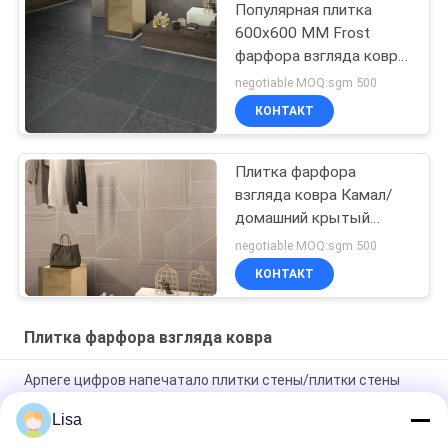
Популярная плитка
600x600 MM Frost
фарфора взгляда ковра
доказательства пятна
negotiable MOQ:sgm 500
устойчивый
КОНТАКТ
Плитка фарфора
взгляда ковра Камал/
домашний крытый
ковер кроют
negotiable MOQ:sgm 500
аттестованный КЭ
КОНТАКТ
черепицей
Плитка фарфора взгляда ковра
Арпеге цифров напечатало плитки стены/плитки стены
влияния мрамора керамические
Lisa
Польза струйной прозрачной плитки фарфора взгляда